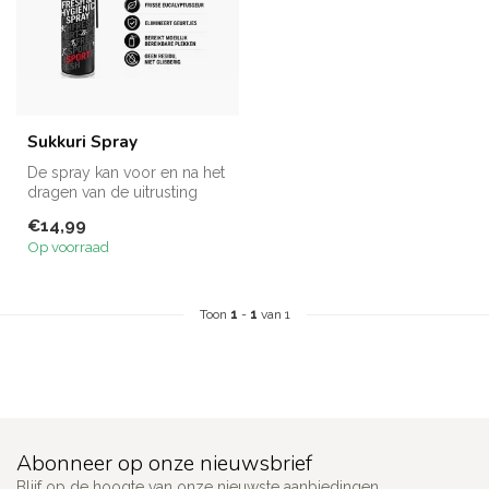
Sukkuri Spray
De spray kan voor en na het
dragen van de uitrusting
gebruikt worden omdat hij
€14,99
g...
Op voorraad
Toon
1
-
1
van 1
Abonneer op onze nieuwsbrief
Blijf op de hoogte van onze nieuwste aanbiedingen