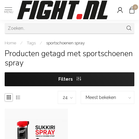
0
MENU
Home
/
Tags
/
sportschoenen spray
Producten getagd met sportschoenen
spray
Filters