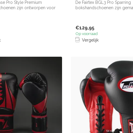
nse Pro Style Premium
De Fairtex BGL3 Pro Sparring
hoenen zijn ontworpen voor
bokshandschoenen zijn gema
..
premium leer en v...
€129,95
Op voorraad
k
Vergelijk