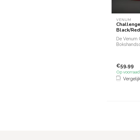
VENUM
Challenge
Black/Red
De Venum C
Bokshandsc
bescherming 
€59,99
Op voorraad
Vergelij