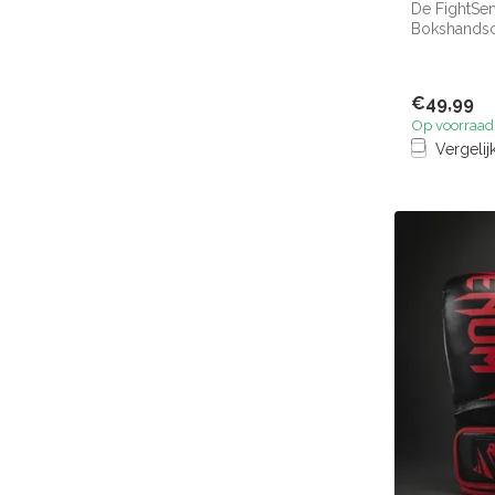
De FightSe
Bokshandsc
zowel profe.
€49,99
Op voorraad
Vergelij