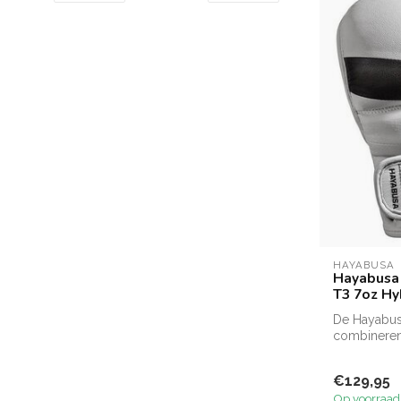
HAYABUSA
Hayabusa
T3 7oz Hy
De Hayabus
combineren
geavanceerd
€129,95
Op voorraad