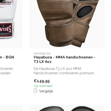
HAYABUSA
n - BGN
Hayabusa - MMA handschoenen -
T3 LX 4oz
choenen
De Hayabusa T3 LX 4oz MMA
 bieden
Handschoenen combineren premium
leer, stevige polsonde...
€149,95
Op voorraad
Vergelijk