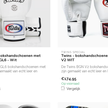
TWINS SPECIAL
 bokshandschoenen met
Twins - bokshandschoene
BGL6 - Wit
V2 WIT
 BGL6 bokshandschoenen met
De Twins BGN V2 bokshands
 gemaakt van echt leer en
zijn gemaakt van echt leer en
betrouwbar...
€174,95
Op voorraad
k
Vergelijk