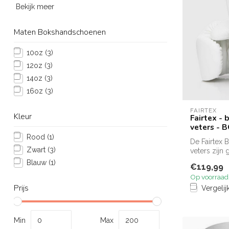
Bekijk meer
Maten Bokshandschoenen
10oz
(3)
12oz
(3)
14oz
(3)
16oz
(3)
FAIRTEX
Kleur
Fairtex -
veters - 
Rood
(1)
De Fairtex
Zwart
(3)
veters zijn
bieden...
Blauw
(1)
€119,99
Op voorraad
Prijs
Vergelij
Min
Max