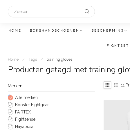
HOME
BOKSHANDSCHOENEN
BESCHERMING
FIGHTSET
Home
/
Tags
/
training gloves
Producten getagd met training glo
11
Pr
Merken
Alle merken
Booster Fightgear
FAIRTEX
Fightsense
Hayabusa