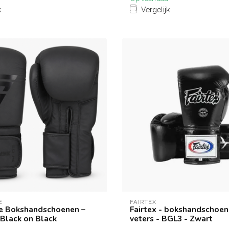
k
Vergelijk
E
FAIRTEX
e Bokshandschoenen –
Fairtex - bokshandschoe
 Black on Black
veters - BGL3 - Zwart