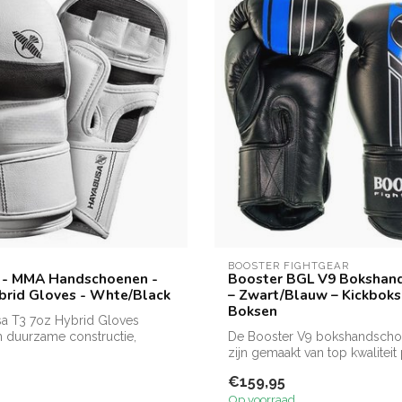
BOOSTER FIGHTGEAR
 - MMA Handschoenen -
Booster BGL V9 Bokshan
brid Gloves - Whte/Black
– Zwart/Blauw – Kickboks
Boksen
a T3 7oz Hybrid Gloves
 duurzame constructie,
De Booster V9 bokshandschoe
e p...
zijn gemaakt van top kwalitei
lee...
€159,95
Op voorraad