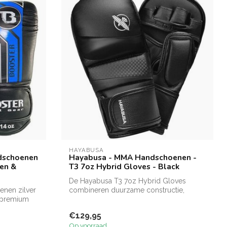
HAYABUSA
dschoenen
Hayabusa - MMA Handschoenen -
en &
T3 7oz Hybrid Gloves - Black
De Hayabusa T3 7oz Hybrid Gloves
nen zilver
combineren duurzame constructie,
t premium
geavanceerde p...
€129,95
Op voorraad