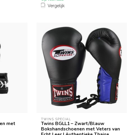
Vergelijk
TWINS SPECIAL
nen met
Twins BGLL1 – Zwart/Blauw
Bokshandschoenen met Veters van
Echt Leer | Authentieke Thaise