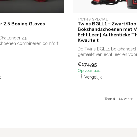
TWINS SPECIAL
r 2.5 Boxing Gloves
Twins BGLL1 – Zwart/Roo
Bokshandschoenen met V
Echt Leer | Authentieke T
hallenger 2.5
Kwaliteit
hoenen combineren comfort,
en stij...
De Twins BGLL1 bokshandsch
gemaakt van echt leer en voo
een t...
€174,95
Op voorraad
k
Vergelijk
Toon
1
-
11
van 11