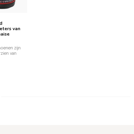
d
eters van
haise
oenen zijn
rzien van