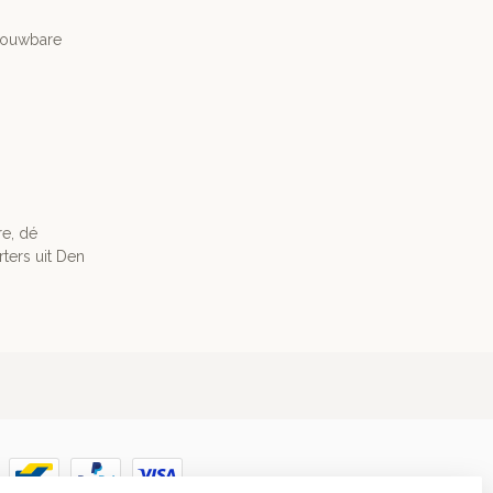
trouwbare
re, dé
ters uit Den