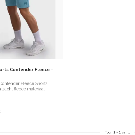
rts Contender Fleece -
ontender Fleece Shorts
zacht fleece materiaal,
t...
k
Toon
1
-
1
van 1