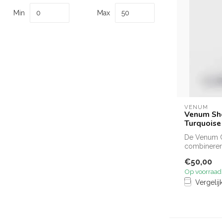
Min
Max
VENUM
Venum Sho
Turquoise
De Venum C
combineren 
draagcomfor
€50,00
Op voorraad
Vergelij