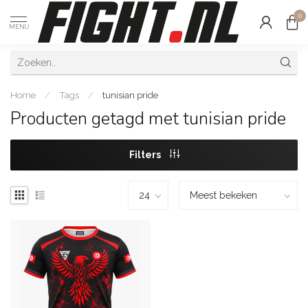
0
MENU
Home
/
Tags
/
tunisian pride
Producten getagd met tunisian pride
Filters