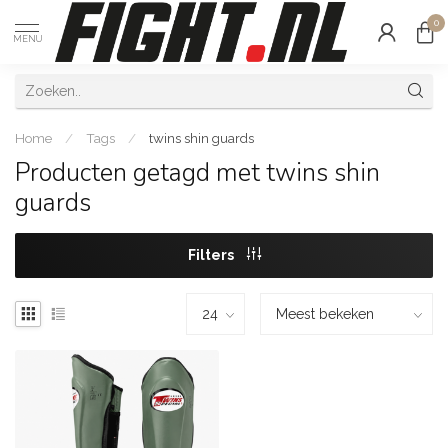
0
MENU
Home
/
Tags
/
twins shin guards
Producten getagd met twins shin
guards
Filters