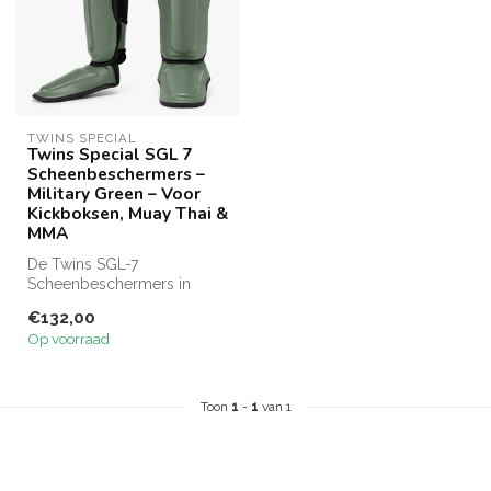
TWINS SPECIAL
Twins Special SGL 7
Scheenbeschermers –
Military Green – Voor
Kickboksen, Muay Thai &
MMA
De Twins SGL-7
Scheenbeschermers in
Militairy Green bieden
€132,00
volledige bescherming...
Op voorraad
Toon
1
-
1
van 1