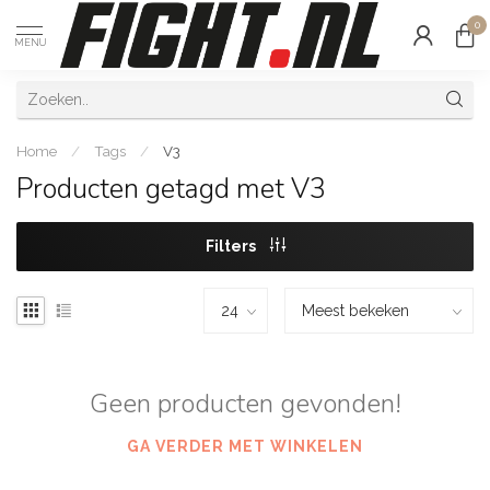
0
MENU
Home
/
Tags
/
V3
Producten getagd met V3
Filters
Geen producten gevonden!
GA VERDER MET WINKELEN