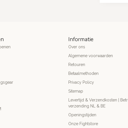
ën
Informatie
oenen
Over ons
Algemene voorwaarden
Retouren
Betaalmethoden
ngsgear
Privacy Policy
Sitemap
Levertijd & Verzendkosten | Be
verzending NL & BE
M
Openingstijden
Onze Fightstore