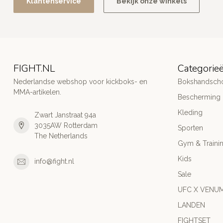
Klantenservice
Bekijk onze winkels
FIGHT.NL
Categorie
Nederlandse webshop voor kickboks- en
Bokshandsch
MMA-artikelen.
Bescherming
Kleding
Zwart Janstraat 94a
3035AW Rotterdam
Sporten
The Netherlands
Gym & Traini
Kids
info@fight.nl
Sale
UFC X VENU
LANDEN
FIGHTSET