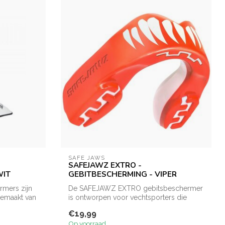
SAFE JAWS
SAFEJAWZ EXTRO -
WIT
GEBITBESCHERMING - VIPER
rmers zijn
De SAFEJAWZ EXTRO gebitsbeschermer
gemaakt van
is ontworpen voor vechtsporters die
geen comp...
€19,99
Op voorraad