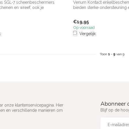
ns SGL-7 scheenbeschermers
Venum Kontact enkelbescher
schenen en wreef, ook je
bieden sterke ondersteuning 
Gemaa...
€19,95
Op voorraad
k
Vergelijk
Toon
1
-
9
van 9
Abonneer o
ar onze klantenservicepagina. Hier
Blijf op de ho
gen en verschillende manieren om