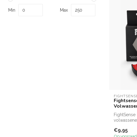
Min
Max
FIGHTSENS
Fightsens
Volwassen
FightSense
volwassenen
bescherming
€9,95
Op voorraad