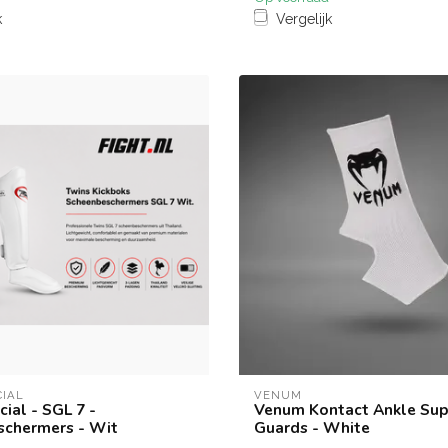
k
Vergelijk
CIAL
VENUM
ial - SGL 7 -
Venum Kontact Ankle Su
chermers - Wit
Guards - White