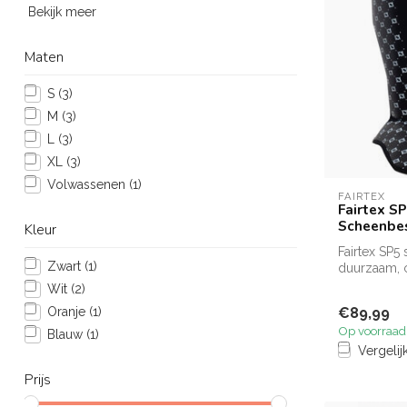
Bekijk meer
Maten
S
(3)
M
(3)
L
(3)
XL
(3)
Volwassenen
(1)
FAIRTEX
Fairtex S
Scheenbe
Kleur
Fairtex SP
Zwart
(1)
duurzaam, c
Muay Thai, .
Wit
(2)
Oranje
(1)
€89,99
Op voorraad
Blauw
(1)
Vergelij
Prijs