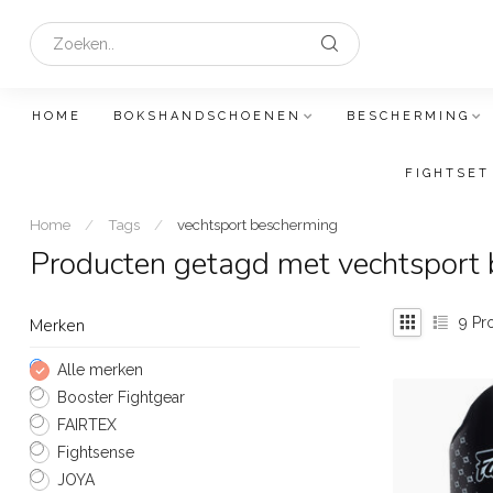
HOME
BOKSHANDSCHOENEN
BESCHERMING
FIGHTSET
Home
/
Tags
/
vechtsport bescherming
Producten getagd met vechtsport
9
Pr
Merken
Alle merken
Booster Fightgear
FAIRTEX
Fightsense
JOYA