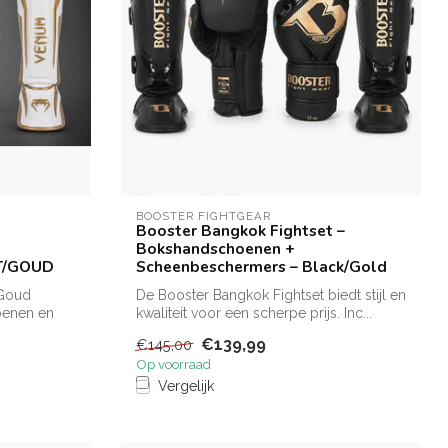
BOOSTER FIGHTGEAR
Booster Bangkok Fightset –
Bokshandschoenen +
IT/GOUD
Scheenbeschermers – Black/Gold
/Goud
De Booster Bangkok Fightset biedt stijl en
hoenen en
kwaliteit voor een scherpe prijs. Inc...
€139,99
€145,00
Op voorraad
Vergelijk