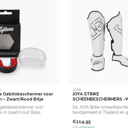
E
JOYA
e Gebitsbeschermer voor
JOYA STRIKE
 – Zwart/Rood Bitje
SCHEENBESCHERMERS -
 gebitsbeschermer voor
De JOYA Strike scheenbesche
 in zwart/rood. Basis
handgemaakt in Thailand en 
 vo...
duu...
€114,95
Op voorraad