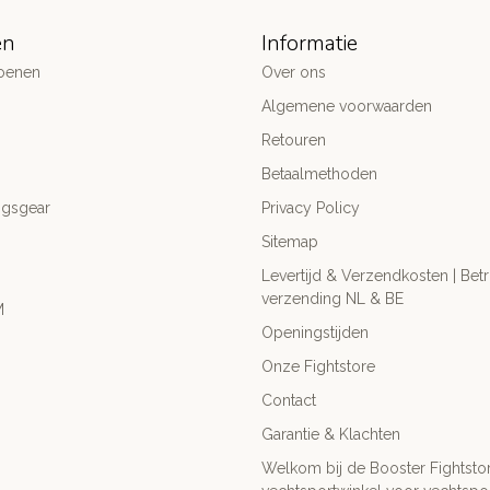
ën
Informatie
oenen
Over ons
Algemene voorwaarden
Retouren
Betaalmethoden
ngsgear
Privacy Policy
Sitemap
Levertijd & Verzendkosten | Be
verzending NL & BE
M
Openingstijden
Onze Fightstore
Contact
Garantie & Klachten
Welkom bij de Booster Fightsto