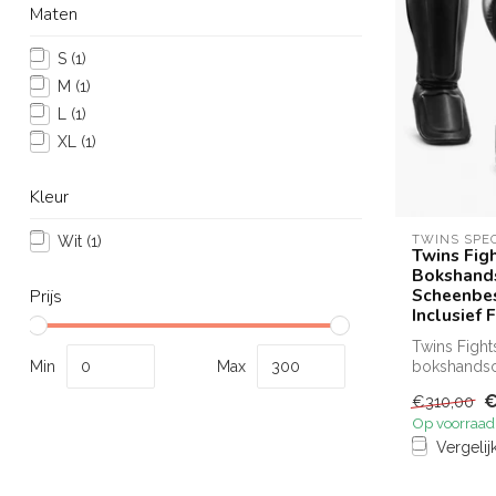
Maten
S
(1)
M
(1)
L
(1)
XL
(1)
Kleur
TWINS SPE
Wit
(1)
Twins Fig
Bokshand
Scheenbes
Prijs
Inclusief
Twins Figh
Min
Max
bokshands
scheenbesc
€
€310,00
Op voorraad
Vergelij