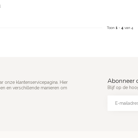
k
Toon
1
-
4
van 4
Abonneer o
ar onze klantenservicepagina. Hier
Blijf op de ho
gen en verschillende manieren om