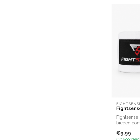
FIGHTSENS
Fightsens
Fightsense
bieden com
voor hande.
€9,99
Op voorraad