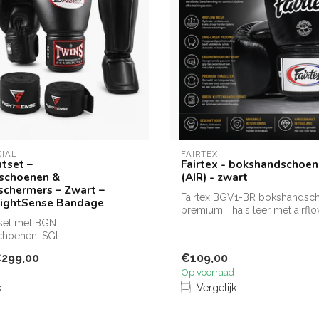
CIAL
FAIRTEX
htset –
Fairtex - bokshandschoe
schoenen &
(AIR) - zwart
chermers – Zwart –
Fairtex BGV1-BR bokshandsc
 FightSense Bandage
premium Thais leer met airfl
tset met BGN
voor op...
choenen, SGL
hermers en FightSense ban...
299,00
€109,00
Op voorraad
k
Vergelijk