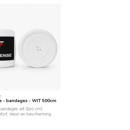
E
e - bandages - WIT 500cm
 bandages wit (500 cm)
fort, steun en bescherming
..