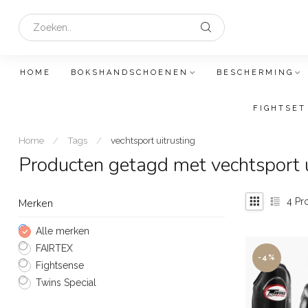
HOME
BOKSHANDSCHOENEN
BESCHERMING
FIGHTSET
Home
/
Tags
/
vechtsport uitrusting
Producten getagd met vechtsport u
4
Pr
Merken
Alle merken
FAIRTEX
-4%
Fightsense
Twins Special