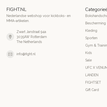
FIGHT.NL
Categorie
Nederlandse webshop voor kickboks- en
Bokshandsch
MMA-artikelen.
Bescherming
Kleding
Zwart Janstraat 94a
3035AW Rotterdam
Sporten
The Netherlands
Gym & Traini
Kids
info@fight.nl
Sale
UFC X VENU
LANDEN
FIGHTSET
Gift Card