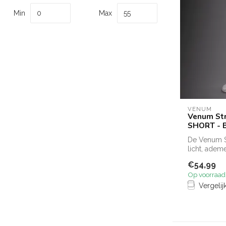
Min
Max
VENUM
Venum Str
SHORT - 
De Venum St
licht, adem
traini...
€54,99
Op voorraad
Vergelij