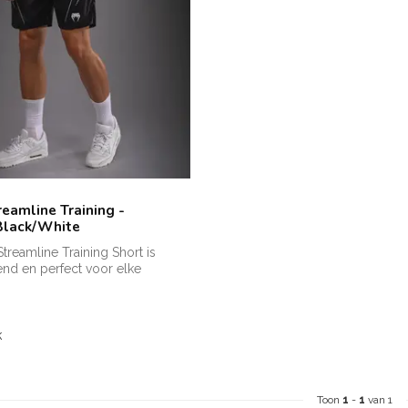
eamline Training -
Black/White
reamline Training Short is
end en perfect voor elke
k
Toon
1
-
1
van 1