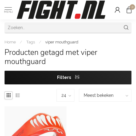
0
MENU
Home
/
Tags
/
viper mouthguard
Producten getagd met viper
mouthguard
Filters