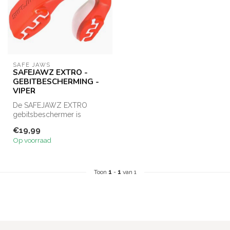
SAFE JAWS
SAFEJAWZ EXTRO -
GEBITBESCHERMING -
VIPER
De SAFEJAWZ EXTRO
gebitsbeschermer is
ontworpen voor
€19,99
vechtsporters die geen
Op voorraad
comp...
Toon
1
-
1
van 1