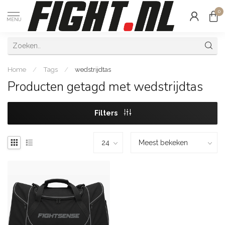
0
MENU
Home
/
Tags
/
wedstrijdtas
Producten getagd met wedstrijdtas
Filters