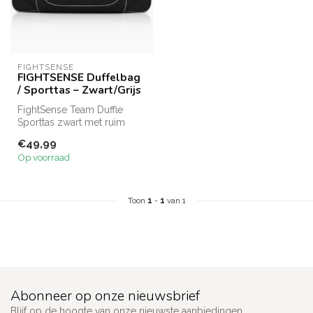
FIGHTSENSE
FIGHTSENSE Duffelbag
/ Sporttas – Zwart/Grijs
FightSense Team Duffle
Sporttas zwart met ruim
hoofdvak, vier zijvakken en
€49,99
stevi...
Op voorraad
Toon
1
-
1
van 1
Abonneer op onze nieuwsbrief
Blijf op de hoogte van onze nieuwste aanbiedingen