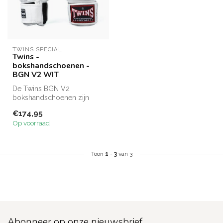
TWINS SPECIAL
Twins -
bokshandschoenen -
BGN V2 WIT
De Twins BGN V2
bokshandschoenen zijn
gemaakt van echt leer en
€174,95
bieden betrouwbar...
Op voorraad
Toon
1
-
3
van 3
Abonneer op onze nieuwsbrief