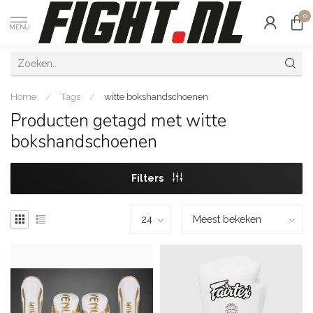
0
MENU
Home
/
Tags
/
witte bokshandschoenen
Producten getagd met witte
bokshandschoenen
Filters