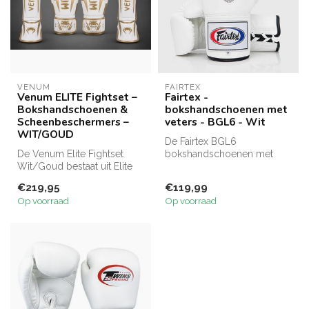
VENUM
FAIRTEX
Venum ELITE Fightset –
Fairtex -
Bokshandschoenen &
bokshandschoenen met
Scheenbeschermers –
veters - BGL6 - Wit
WIT/GOUD
De Fairtex BGL6
De Venum Elite Fightset
bokshandschoenen met
Wit/Goud bestaat uit Elite
veters zijn gemaakt van echt
bokshandschoenen en
leer en bieden...
€219,95
€119,99
scheenbes...
Op voorraad
Op voorraad