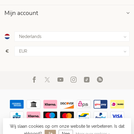
Mijn account
€
Wij slaan cookies op om onze website te verbeteren. Is dat
© Copyright 2026 FIGHT.NL
- Powered by
Lightspeed
-
Lightspeed
design
by
Dyvelopment
akkoord?
Ja
Nee
Meer over cookies »