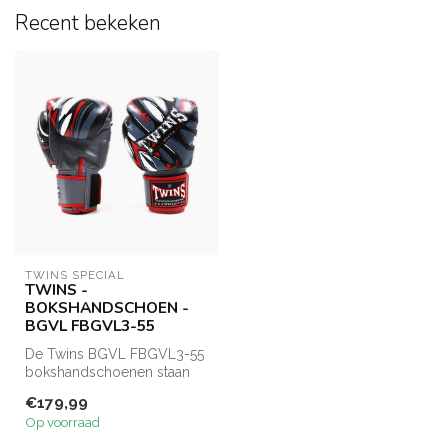
Recent bekeken
TWINS SPECIAL
TWINS -
BOKSHANDSCHOEN -
BGVL FBGVL3-55
De Twins BGVL FBGVL3-55
bokshandschoenen staan
bekend om hun topkwaliteit
€179,99
en duu...
Op voorraad