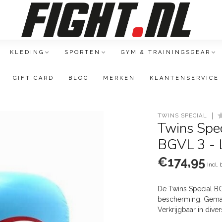
KLEDING
SPORTEN
GYM & TRAININGSGEAR
GIFT CARD
BLOG
MERKEN
KLANTENSERVICE
TWINS SPECIAL
Twins Spe
BGVL 3 -
€174,95
Incl.
De Twins Special B
bescherming. Gemaa
Verkrijgbaar in div