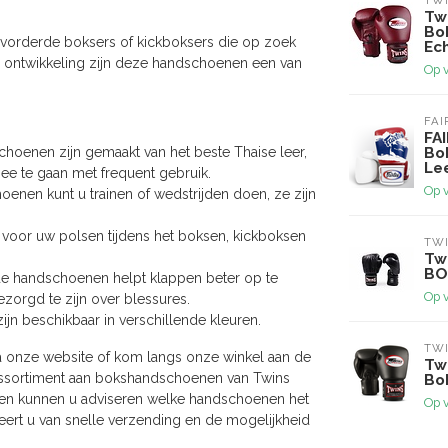
TWI
Tw
Bo
vorderde boksers of kickboksers die op zoek
Ec
e ontwikkeling zijn deze handschoenen een van
Op 
FAI
FA
oenen zijn gemaakt van het beste Thaise leer,
Bo
Lee
mee te gaan met frequent gebruik.
Op 
nen kunt u trainen of wedstrijden doen, ze zijn
n voor uw polsen tijdens het boksen, kickboksen
TWI
Tw
BO
de handschoenen helpt klappen beter op te
Op 
zorgd te zijn over blessures.
 beschikbaar in verschillende kleuren.
TWI
a onze website of kom langs onze winkel aan de
Tw
 assortiment aan bokshandschoenen van Twins
Bo
 en kunnen u adviseren welke handschoenen het
Op 
teert u van snelle verzending en de mogelijkheid