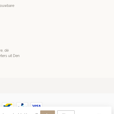
trouwbare
re, dé
ters uit Den