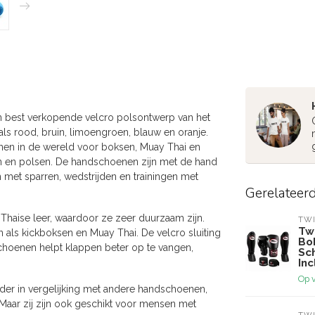
n best verkopende velcro polsontwerp van het
als rood, bruin, limoengroen, blauw en oranje.
en in de wereld voor boksen, Muay Thai en
 en polsen. De handschoenen zijn met de hand
 met sparren, wedstrijden en trainingen met
Gerelateer
haise leer, waardoor ze zeer duurzaam zijn.
TWI
Twi
ls kickboksen en Muay Thai. De velcro sluiting
Bo
schoenen helpt klappen beter op te vangen,
Sc
In
Op 
er in vergelijking met andere handschoenen,
Maar zij zijn ook geschikt voor mensen met