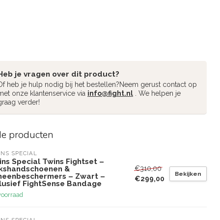
Heb je vragen over dit product?
Of heb je hulp nodig bij het bestellen?Neem gerust contact op
met onze klantenservice via
info@fight.nl
. We helpen je
graag verder!
de producten
NS SPECIAL
ns Special Twins Fightset –
€310,00
kshandschoenen &
Bekijken
heenbeschermers – Zwart –
€299,00
clusief FightSense Bandage
voorraad