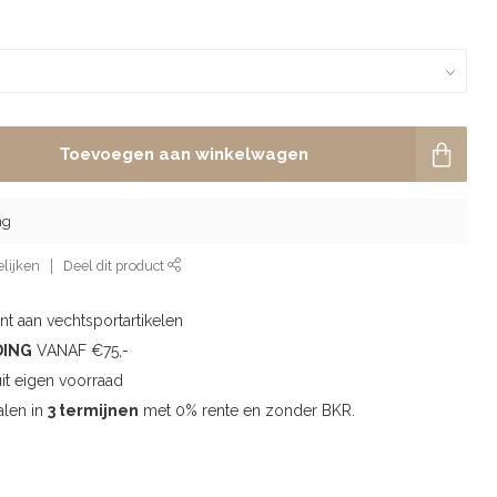
Toevoegen aan winkelwagen
ng
lijken
Deel dit product
t aan vechtsportartikelen
DING
VANAF €75,-
uit eigen voorraad
alen in
3 termijnen
met 0% rente en zonder BKR.