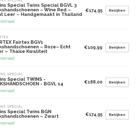
NS SPECIAL
ins Special Twins Special BGVL 3
kshandschoenen – Wine Red –
€174,95
Bekijken
ht Leer – Handgemaakt in Thailand
voorraad
RTEX
IRTEX Fairtex BGV1
kshandschoenen – Roze– Echt
€109,99
Bekijken
r – Thaise Kwaliteit
voorraad
NS SPECIAL
ins Special TWINS -
€188,00
Bekijken
KSHANDSCHOEN - BGVL 14
voorraad
NS SPECIAL
ins Special Twins BGN
€174,95
Bekijken
kshandschoenen – Zwart
voorraad