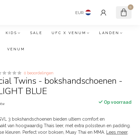
0
EUR
KIDS
SALE
UFC X VENUM
LANDEN
VENUM
0 beoordelingen
cial Twins - bokshandschoenen -
 LIGHT BLUE
Op voorraad
 btw
GVL 3 bokshandschoenen bieden ultiem comfort en
kt van hoogwaardig Thais leer, met extra polssteun en padding.
erse kleuren. Perfect voor boksen, Muay Thai en MMA.
Lees meer
.