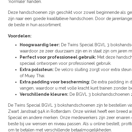
'normale' handen.
Deze handschoenen zijn geschikt voor zowel beginnende als ge
zijn naar een goede kwalitatieve handschoen. Door de jarenlang
de beste in hun assortiment.
Voordelen:
Hoogwaardig leer:
De Twins Special BGVL 3 bokshandsch
waardoor ze zeer duurzaam zijn en in staat zijn om jaren 
Perfect voor professioneel gebruik:
Met deze handschoe
speciaal ontworpen voor professioneel gebruik.
Extra polssteun:
De velcro sluiting zorgt voor extra steu
of Muay Thai.
Extra padding voor bescherming:
De extra padding in 
vangen, waardoor u met volle kracht kunt trainen zonder be
Verschillende kleuren:
De BGVL 3 bokshandschoenen zijn
De Twins Special BGVL 3 bokshandschoenen zijn te bestellen vi
Zwart Janstraat 94A in Rotterdam. Onze winkel heeft een breed
Special en andere merken. Onze medewerkers zijn zeer ervaren
beste bij uw wensen en niveau passen. Als u online bestelt, profi
om te betalen met verschillende betaalmogelijkheden.