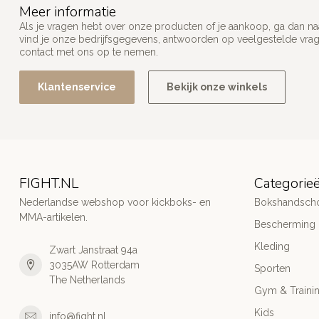
Meer informatie
Als je vragen hebt over onze producten of je aankoop, ga dan na
vind je onze bedrijfsgegevens, antwoorden op veelgestelde vra
contact met ons op te nemen.
Klantenservice
Bekijk onze winkels
FIGHT.NL
Categorie
Nederlandse webshop voor kickboks- en
Bokshandsch
MMA-artikelen.
Bescherming
Kleding
Zwart Janstraat 94a
3035AW Rotterdam
Sporten
The Netherlands
Gym & Traini
Kids
info@fight.nl