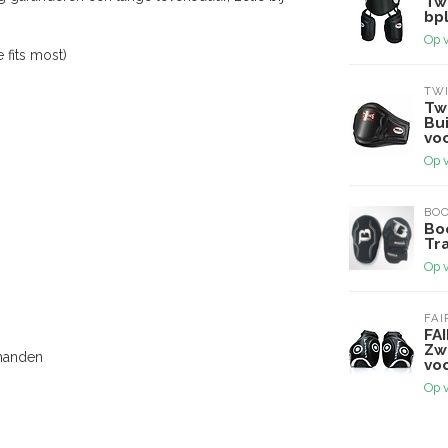
Twi
bp
Op 
 fits most)
TWI
Tw
Bu
voo
Op 
BOO
Bo
Tr
Op 
FAI
FA
Zw
 handen
vo
Op 