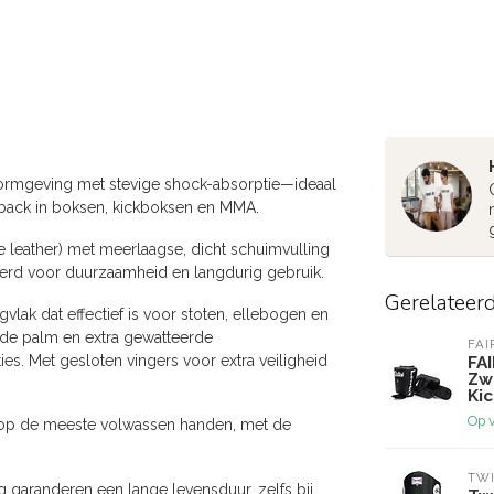
ormgeving met stevige shock-absorptie—ideaal
dback in boksen, kickboksen en MMA.
leather) met meerlaagse, dicht schuimvulling
oerd voor duurzaamheid en langdurig gebruik.
Gerelateer
vlak dat effectief is voor stoten, ellebogen en
n de palm en extra gewatteerde
FAI
ies. Met gesloten vingers voor extra veiligheid
FAI
Zw
Kic
Op 
d op de meeste volwassen handen, met de
TWI
g garanderen een lange levensduur, zelfs bij