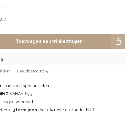
:
*
Toevoegen aan winkelwagen
ng
lijken
Deel dit product
t aan vechtsportartikelen
DING
VANAF €75,-
uit eigen voorraad
alen in
3 termijnen
met 0% rente en zonder BKR.