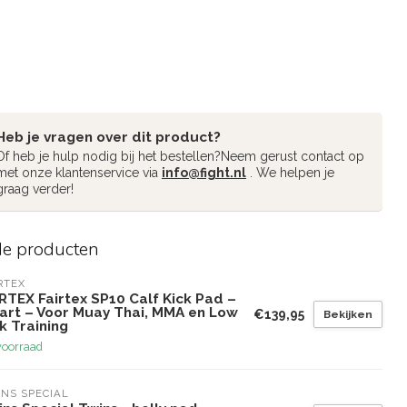
Heb je vragen over dit product?
Of heb je hulp nodig bij het bestellen?Neem gerust contact op
met onze klantenservice via
info@fight.nl
. We helpen je
graag verder!
de producten
RTEX
RTEX Fairtex SP10 Calf Kick Pad –
art – Voor Muay Thai, MMA en Low
€139,95
Bekijken
k Training
voorraad
NS SPECIAL