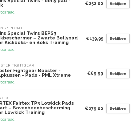
ns Special Twins - belly pad -
€252,00
Bekijken
lk
voorraad
NS SPECIAL
ins Special Twins BEPS3
ikbeschermer – Zwarte Bellypad
€139,95
Bekijken
r Kickboks- en Boks Training
voorraad
STER FIGHTGEAR
oster Fightgear Booster -
€69,99
Bekijken
apkussen - Pads - PML Xtreme
voorraad
RTEX
IRTEX Fairtex TP3 Lowkick Pads
art – Bovenbeenbescherming
€279,00
Bekijken
or Lowkick Training
voorraad