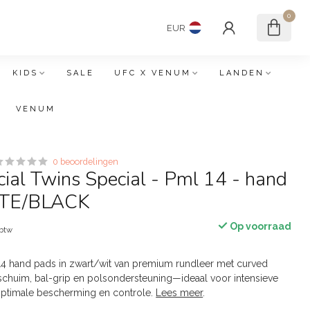
0
EUR
KIDS
SALE
UFC X VENUM
LANDEN
VENUM
0 beoordelingen
ial Twins Special - Pml 14 - hand
ITE/BLACK
Op voorraad
 btw
14 hand pads in zwart/wit van premium rundleer met curved
schuim, bal-grip en polsondersteuning—ideaal voor intensieve
optimale bescherming en controle.
Lees meer
.