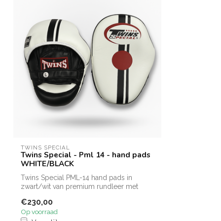
TWINS SPECIAL
Twins Special - Pml 14 - hand pads
WHITE/BLACK
Twins Special PML-14 hand pads in
zwart/wit van premium rundleer met
curved vorm...
€230,00
Op voorraad