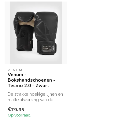
VENUM
Venum -
Bokshandschoenen -
Tecmo 2.0 - Zwart
De strakke hoekige lijnen en
matte afwerking van de
Venum Tecmo 2.0
€79,95
bokshandscho...
Op voorraad