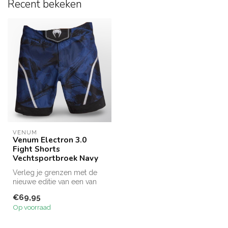
Recent bekeken
VENUM
Venum Electron 3.0
Fight Shorts
Vechtsportbroek Navy
Verleg je grenzen met de
nieuwe editie van een van
de meest iconische lijnen in
€69,95
...
Op voorraad