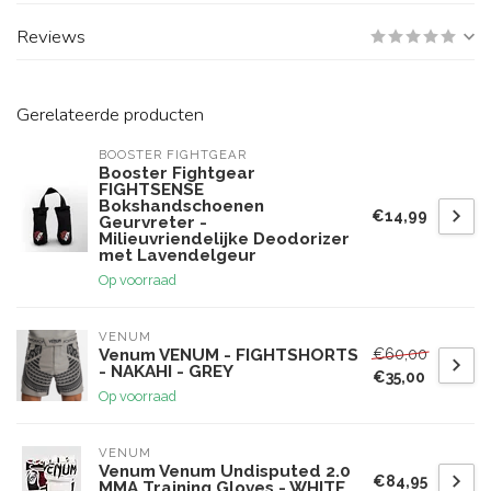
Reviews
Gerelateerde producten
BOOSTER FIGHTGEAR
Booster Fightgear
FIGHTSENSE
Bokshandschoenen
€14,99
Geurvreter -
Milieuvriendelijke Deodorizer
met Lavendelgeur
Op voorraad
VENUM
€60,00
Venum VENUM - FIGHTSHORTS
- NAKAHI - GREY
€35,00
Op voorraad
VENUM
Venum Venum Undisputed 2.0
€84,95
MMA Training Gloves - WHITE