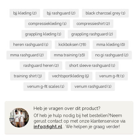
bjj kleding
(2)
bjj rashguard
(2)
black charcoal grey
(1)
compressiekleding
(1)
compressieshirt
(2)
grappling kleding
(1)
grappling rashguard
(2)
heren rashguard
(1)
kickboksen
(78)
mma kleding
(6)
mma rashguard
(2)
mma training
(16)
no gi rashguard
(2)
rashguard heren
(2)
short sleeve rashguard
(1)
training shirt
(3)
vechtsportkleding
(5)
venum g-fit
(1)
venum g-fit scales
(1)
venum rashguard
(1)
Heb je vragen over dit product?
Of heb je hulp nodig bij het bestellen?Neem
gerust contact op met onze klantenservice via
info@fight.nl
. We helpen je graag verder!