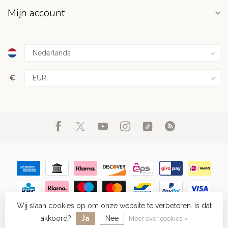
Mijn account
€
Wij slaan cookies op om onze website te verbeteren. Is dat
© Copyright 2026 FIGHT.NL
- Powered by
Lightspeed
-
Lightspeed
design
by
Dyvelopment
akkoord?
Ja
Nee
Meer over cookies »