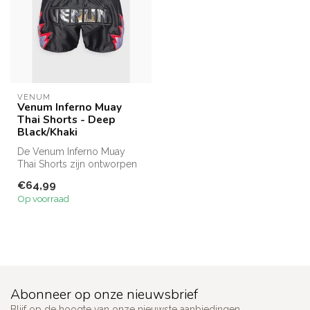
VENUM
Venum Inferno Muay
Thai Shorts - Deep
Black/Khaki
De Venum Inferno Muay
Thai Shorts zijn ontworpen
voor vechters die
€64,99
topprestaties...
Op voorraad
Abonneer op onze nieuwsbrief
Blijf op de hoogte van onze nieuwste aanbiedingen