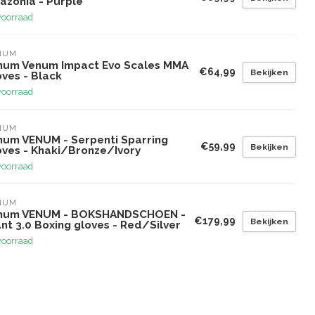
azonia - Purple
voorraad
NUM
num Venum Impact Evo Scales MMA
€64,99
Bekijken
ves - Black
voorraad
NUM
num VENUM - Serpenti Sparring
€59,99
Bekijken
oves - Khaki/Bronze/Ivory
voorraad
NUM
num VENUM - BOKSHANDSCHOEN -
€179,99
Bekijken
nt 3.0 Boxing gloves - Red/Silver
voorraad