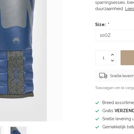
sparringsessies, b
duurzaamheid.
Lee
Size:
*
Snelle leveri
Toevoegen om te verge
Breed assortimen
Gratis
VERZEN
Snelle levering 
Gemakkelijk bet