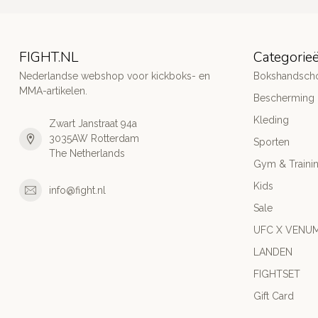
FIGHT.NL
Categorie
Nederlandse webshop voor kickboks- en
Bokshandsch
MMA-artikelen.
Bescherming
Kleding
Zwart Janstraat 94a
3035AW Rotterdam
Sporten
The Netherlands
Gym & Traini
Kids
info@fight.nl
Sale
UFC X VENU
LANDEN
FIGHTSET
Gift Card