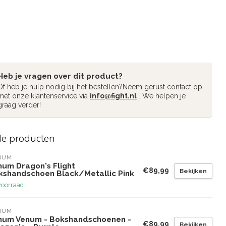
Heb je vragen over dit product?
Of heb je hulp nodig bij het bestellen?Neem gerust contact op
met onze klantenservice via
info@fight.nl
. We helpen je
graag verder!
de producten
NUM
num Dragon's Flight
€89,99
Bekijken
kshandschoen Black/Metallic Pink
voorraad
NUM
num Venum - Bokshandschoenen -
€89,99
Bekijken