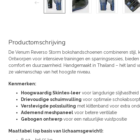
Productomschrijving
De Venum Reverso Storm bokshandschoenen combineren stijl, k
Ontworpen voor intensieve trainingen en sparringsessies, biede
comfort en duurzaamheid. Handgemaakt in Thailand – hét land van
ze vakmanschap van het hoogste niveau.
Kenmerken:
Hoogwaardig Skintex-leer
voor langdurige slijtvastheid
Drievoudige schuimvulling
voor optimale schokabsorpt
Verstevigde polssluiting
met klittenband voor extra ond
Ademend meshpaneel
voor betere ventilatie
Gebogen ontwerp
voor een natuurlijke vuistpositie
Maattabel (op basis van lichaamsgewicht):