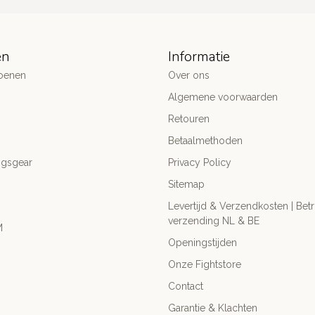
ën
Informatie
oenen
Over ons
Algemene voorwaarden
Retouren
Betaalmethoden
ngsgear
Privacy Policy
Sitemap
Levertijd & Verzendkosten | Be
verzending NL & BE
M
Openingstijden
Onze Fightstore
Contact
Garantie & Klachten