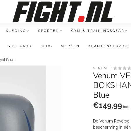
KLEDING
SPORTEN
GYM & TRAININGSGEAR
GIFT CARD
BLOG
MERKEN
KLANTENSERVICE
al Blue
VENUM
Venum VE
BOKSHAND
Blue
€149,99
Incl.
De Venum Reverso S
bescherming in één