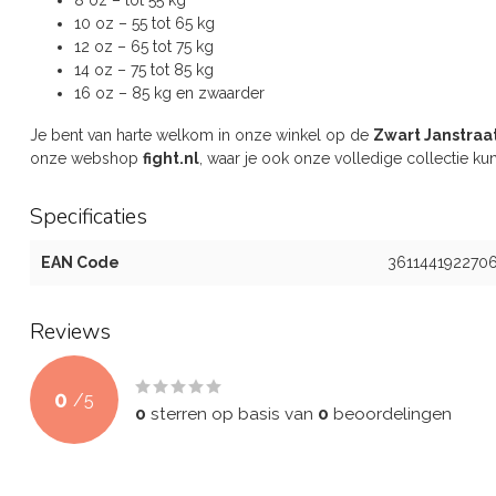
8 oz – tot 55 kg
10 oz – 55 tot 65 kg
12 oz – 65 tot 75 kg
14 oz – 75 tot 85 kg
16 oz – 85 kg en zwaarder
Je bent van harte welkom in onze winkel op de
Zwart Janstraa
onze webshop
fight.nl
, waar je ook onze volledige collectie kun
Specificaties
EAN Code
361144192270
Reviews
0
/
5
0
sterren op basis van
0
beoordelingen