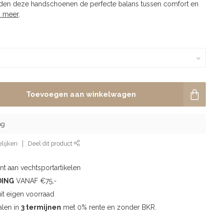
ieden deze handschoenen de perfecte balans tussen comfort en
s meer
.
Toevoegen aan winkelwagen
ng
lijken
Deel dit product
t aan vechtsportartikelen
DING
VANAF €75,-
uit eigen voorraad
alen in
3 termijnen
met 0% rente en zonder BKR.