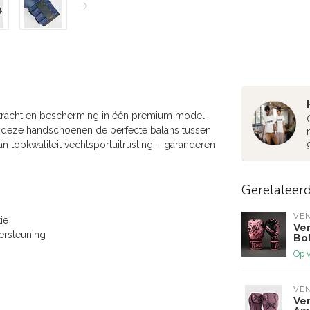
racht en bescherming in één premium model.
n deze handschoenen de perfecte balans tussen
 topkwaliteit vechtsportuitrusting – garanderen
Gerelateer
VE
ie
Ve
ersteuning
Bo
Op 
VE
Ve