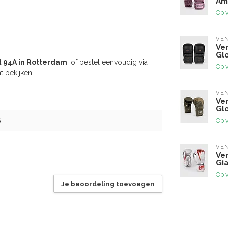
Am
Op 
VE
Ve
Glo
t 94A in Rotterdam
, of bestel eenvoudig via
Op 
t bekijken.
VE
Ve
Gl
Op 
6
VE
Ve
Gia
Op 
Je beoordeling toevoegen