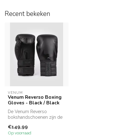
Recent bekeken
VENUM
Venum Reverso Boxing
Gloves - Black / Black
De Venum Reverso
bokshandschoenen zijn de
perfecte combinatie van stijl
€149,99
en funct...
Op voorraad