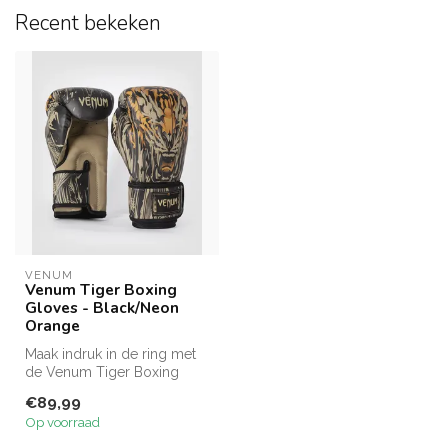
Recent bekeken
VENUM
Venum Tiger Boxing
Gloves - Black/Neon
Orange
Maak indruk in de ring met
de Venum Tiger Boxing
Gloves in Black/Neon
€89,99
Orange. De...
Op voorraad