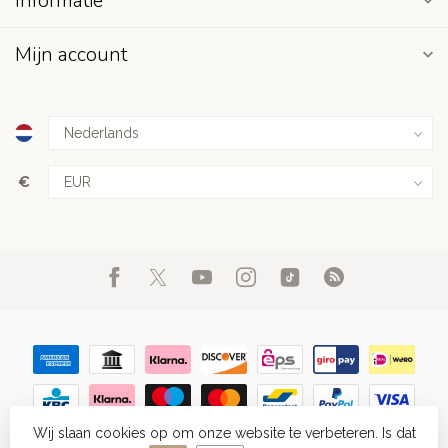
Informatie
Mijn account
€
Wij slaan cookies op om onze website te verbeteren. Is dat
© Copyright 2026 FIGHT.NL
- Powered by
Lightspeed
-
Lightspeed