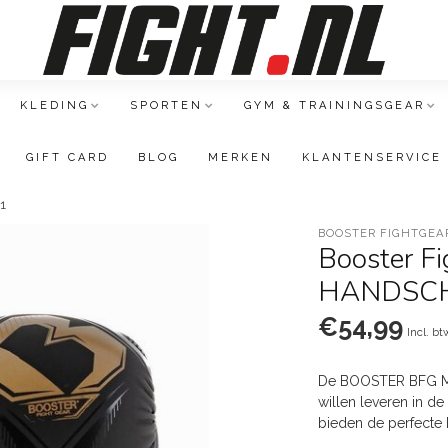
KLEDING
SPORTEN
GYM & TRAININGSGEAR
GIFT CARD
BLOG
MERKEN
KLANTENSERVICE
1
BOOSTER FIGHTGEA
Booster 
HANDSCH
€54,99
Incl. bt
De BOOSTER BFG MM
willen leveren in 
bieden de perfecte