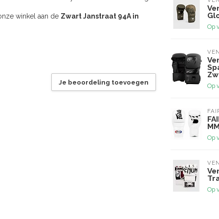
VE
Ve
Gl
 onze winkel aan de
Zwart Janstraat 94A in
Op 
VE
Ve
Sp
Zw
Je beoordeling toevoegen
Op 
FAI
FA
MM
Op 
VE
Ve
Tr
Op 