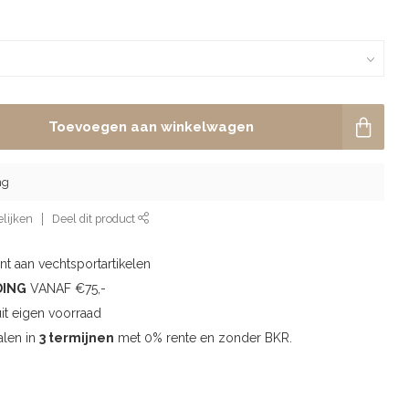
Toevoegen aan winkelwagen
ng
lijken
Deel dit product
t aan vechtsportartikelen
DING
VANAF €75,-
uit eigen voorraad
alen in
3 termijnen
met 0% rente en zonder BKR.