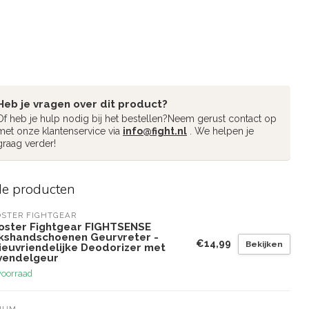
Heb je vragen over dit product?
Of heb je hulp nodig bij het bestellen?Neem gerust contact op
met onze klantenservice via
info@fight.nl
. We helpen je
graag verder!
de producten
STER FIGHTGEAR
oster Fightgear FIGHTSENSE
kshandschoenen Geurvreter -
€14,99
Bekijken
ieuvriendelijke Deodorizer met
vendelgeur
voorraad