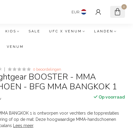
0
EUR
KIDS
SALE
UFC X VENUM
LANDEN
VENUM
R
0 beoordelingen
Fightgear BOOSTER - MMA
OEN - BFG MMA BANGKOK 1
Op voorraad
w
A BANGKOK 1 is ontworpen voor vechters die topprestaties
de ring of op de mat. Deze hoogwaardige MMA-handschoenen
 balans
Lees meer
.