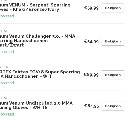
NUM
num VENUM - Serpenti Sparring
€59,99
Bekijken
oves - Khaki/Bronze/Ivory
voorraad
NUM
num Venum Challenger 3.0. - MMA
arring Handschoenen -
€54,99
Bekijken
art/Zwart
voorraad
RTEX
IRTEX Fairtex FGV18 Super Sparring
€89,99
Bekijken
A Handschoenen - WIT
voorraad
NUM
num Venum Undisputed 2.0 MMA
€84,95
Bekijken
aining Gloves - WHITE
voorraad