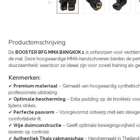
Productomschrijving
De
BOOSTER BFG MMA BANGKOK 1
is ontworpen voor vechters 
de mat. Deze hoogwaardige MMA-handschoenen bieden de perfe
duurzaamheid, waardoor ze ideaal zijn voor zowel training als g
Kenmerken:
✔
Premium materiaal
– Gemaakt van hoogwaardig synthetisch
professionele uitstraling.
✔
Optimale bescherming
– Extra padding op de knokkels vo
tijdens strikes.
✔
Perfecte pasvorm
– Voorgevormd ontwerp met een stevige kl
comfortabele fit.
✔
Vrije duimconstructie
– Geeft optimale bewegingsvrijheid vo
leveren op controle.
✔
Authentiek Thais vakmanschap
– Handgemaakt in Thailand,