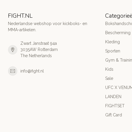
FIGHT.NL
Categorie
Nederlandse webshop voor kickboks- en
Bokshandsch
MMA-artikelen.
Bescherming
Kleding
Zwart Janstraat 94a
3035AW Rotterdam
Sporten
The Netherlands
Gym & Traini
Kids
info@fight.nl
Sale
UFC X VENU
LANDEN
FIGHTSET
Gift Card