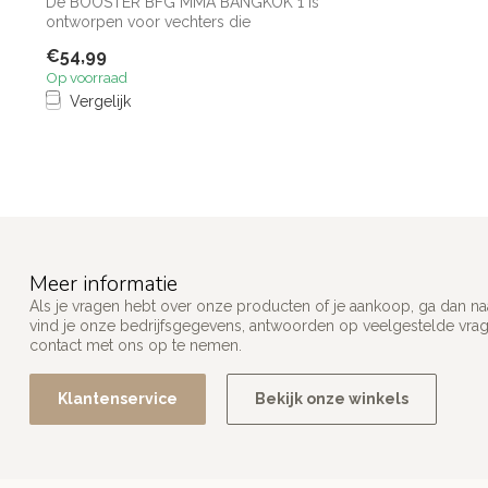
De BOOSTER BFG MMA BANGKOK 1 is
ontworpen voor vechters die
topprestaties willen...
€54,99
Op voorraad
Vergelijk
Meer informatie
Als je vragen hebt over onze producten of je aankoop, ga dan na
vind je onze bedrijfsgegevens, antwoorden op veelgestelde vra
contact met ons op te nemen.
Klantenservice
Bekijk onze winkels