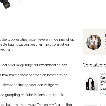
die topprestaties willen leveren in de ring of op
cte balans tussen bescherming, comfort en
evechten.
Gerelateer
 leer voor langdurige duurzaamheid en een
BOO
or maximale schokabsorptie en bescherming
Bo
Bo
Mil
ittenbandsluiting voor een veilige en
La
Op 
or grappling en submissions zonder in te
 de bakermat van Muay Thai en MMA-uitrusting.