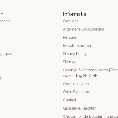
ën
Informatie
oenen
Over ons
Algemene voorwaarden
Retouren
Betaalmethoden
ngsgear
Privacy Policy
Sitemap
Levertijd & Verzendkosten | Be
verzending NL & BE
M
Openingstijden
Onze Fightstore
Contact
Garantie & Klachten
Welkom bij de Booster Fightsto