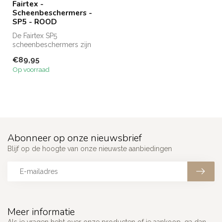
Fairtex -
Scheenbeschermers -
SP5 - ROOD
De Fairtex SP5
scheenbeschermers zijn
gemaakt van duurzaam
€89,95
Syntek Leather en bie...
Op voorraad
Abonneer op onze nieuwsbrief
Blijf op de hoogte van onze nieuwste aanbiedingen
Meer informatie