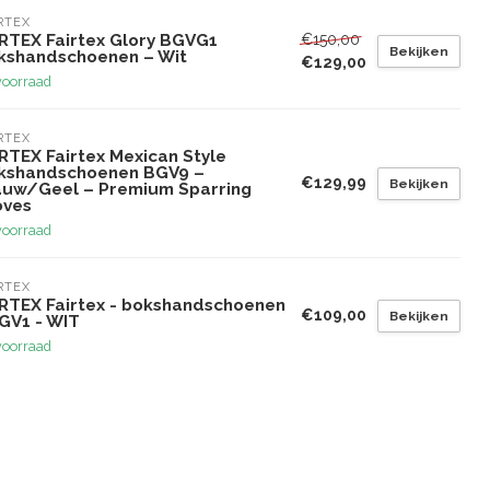
RTEX
€150,00
IRTEX Fairtex Glory BGVG1
Bekijken
kshandschoenen – Wit
€129,00
voorraad
RTEX
RTEX Fairtex Mexican Style
kshandschoenen BGV9 –
€129,99
Bekijken
auw/Geel – Premium Sparring
oves
voorraad
RTEX
IRTEX Fairtex - bokshandschoenen
€109,00
Bekijken
BGV1 - WIT
voorraad