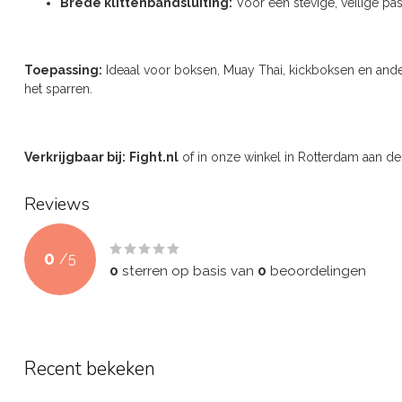
Brede klittenbandsluiting:
Voor een stevige, veilige pas
Toepassing:
Ideaal voor boksen, Muay Thai, kickboksen en ande
het sparren.
Verkrijgbaar bij:
Fight.nl
of in onze winkel in Rotterdam aan de 
Reviews
0
/
5
0
sterren op basis van
0
beoordelingen
Recent bekeken