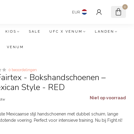
0
EUR
KIDS
SALE
UFC X VENUM
LANDEN
VENUM
0 beoordelingen
airtex - Bokshandschoenen –
ican Style - RED
Niet op voorraad
 btw
ste Mexicaanse stijl handschoenen met dubbel schuim, lange
otende voering. Perfect voor intensieve training. Nu bij Fight.nl!