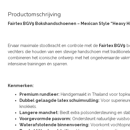
Productomschrijving
Fairtex BGV9 Bokshandschoenen – Mexican Style “Heavy Hi
Ervaar maximale stootkracht en controle met de
Fairtex BGV9
bo
vechters die houden van een stevige handschoen met tradition
combineren het iconische ontwerp met het ongeëvenaarde vakman
intensieve trainingen én sparren.
Kenmerken:
Premium rundleer:
Handgemaakt in Thailand voor topkwal
Dubbel gelaagde latex schuimvulling:
Voor superieur
knokkels.
Langere manchet:
Biedt extra polsondersteuning en stabil
Voorgevormde pasvorm:
Ondersteunt natuurlijke vuist
Waterafstotende binnenvoering:
Voorkomt vochtopnam