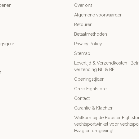
oenen
Over ons
Algemene voorwaarden
Retouren
Betaalmethoden
ngsgear
Privacy Policy
Sitemap
Levertijd & Verzendkosten | Be
verzending NL & BE
M
Openingstijden
Onze Fightstore
Contact
Garantie & Klachten
Welkom bij de Booster Fightsto
vechtsportwinkel voor vechtspor
Haag en omgeving!