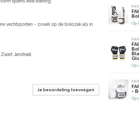
vorm tijdens elke training.
FAI
FA
Bo
Op 
re vechtsporten – zowel op de bokszak als in
FAI
FAI
Bo
Bl
Zwart Janstraat.
Gl
Op 
FAI
FA
Je beoordeling toevoegen
- 
Op 