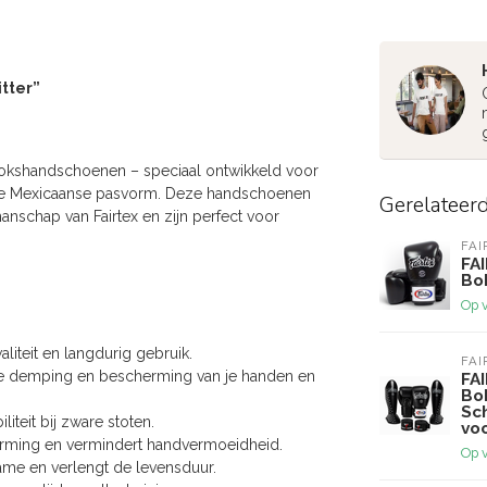
tter”
kshandschoenen – speciaal ontwikkeld voor
ele Mexicaanse pasvorm. Deze handschoenen
Gerelateer
schap van Fairtex en zijn perfect voor
FAI
FA
Bo
Op 
iteit en langdurig gebruik.
FAI
e demping en bescherming van je handen en
FAI
Bo
Sc
iteit bij zware stoten.
vo
vorming en vermindert handvermoeidheid.
Op 
e en verlengt de levensduur.