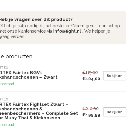
Heb je vragen over dit product?
Of heb je hulp nodig bij het bestellen?Neem gerust contact op
met onze klantenservice via
info@fight.nl
. We helpen je
graag verder!
de producten
RTEX
€119,00
IRTEX Fairtex BGV1
Bekijken
kshandschoenen – Zwart
€104,00
voorraad
RTEX
RTEX Fairtex Fightset Zwart –
€210,00
kshandschoenen &
Bekijken
heenbeschermers – Complete Set
€199,99
or Muay Thai & Kickboksen
voorraad