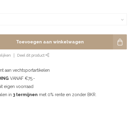
Toevoegen aan winkelwagen
lijken
Deel dit product
t aan vechtsportartikelen
DING
VANAF €75,-
uit eigen voorraad
alen in
3 termijnen
met 0% rente en zonder BKR.