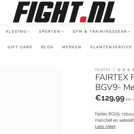
KLEDING
SPORTEN
GYM & TRAININGSGEAR
GIFT CARD
BLOG
MERKEN
KLANTENSERVICE
D
FAIRTEX
FAIRTEX F
BGV9- Mex
€129,99
Incl.
Fairtex BGV9: robuu
manchet en waterafst
Lees meer
.