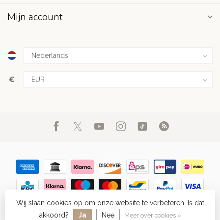
Mijn account
€
Wij slaan cookies op om onze website te verbeteren. Is dat
© Copyright 2026 FIGHT.NL
- Powered by
Lightspeed
-
Lightspeed
design
by
Dyvelopment
akkoord?
Ja
Nee
Meer over cookies »