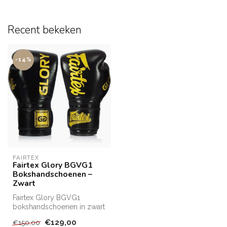
Recent bekeken
-14%
FAIRTEX
Fairtex Glory BGVG1
Bokshandschoenen –
Zwart
Fairtex Glory BGVG1
bokshandschoenen in zwart
– premium Thais leer,
€129,00
€150,00
multi‑layer ...