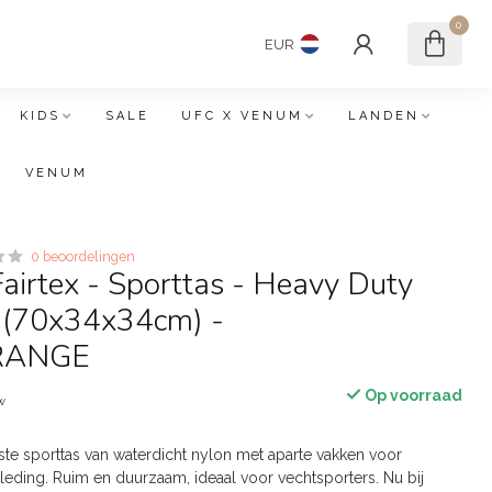
0
EUR
KIDS
SALE
UFC X VENUM
LANDEN
VENUM
0 beoordelingen
irtex - Sporttas - Heavy Duty
 (70x34x34cm) -
RANGE
Op voorraad
tw
ste sporttas van waterdicht nylon met aparte vakken voor
leding. Ruim en duurzaam, ideaal voor vechtsporters. Nu bij