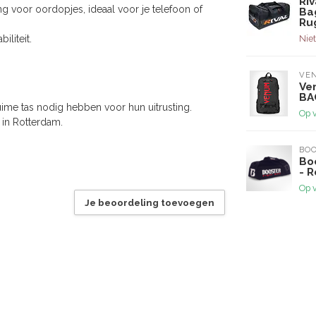
Ri
g voor oordopjes, ideaal voor je telefoon of
Ba
Ru
liteit.
Niet
VE
Ve
BA
uime tas nodig hebben voor hun uitrusting.
Op 
 in Rotterdam.
BOO
Bo
- 
Op 
Je beoordeling toevoegen