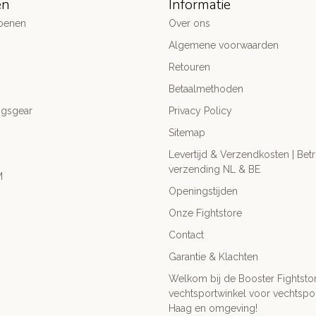
ën
Informatie
oenen
Over ons
Algemene voorwaarden
Retouren
Betaalmethoden
ngsgear
Privacy Policy
Sitemap
Levertijd & Verzendkosten | Be
verzending NL & BE
M
Openingstijden
Onze Fightstore
Contact
Garantie & Klachten
Welkom bij de Booster Fightsto
vechtsportwinkel voor vechtspor
Haag en omgeving!