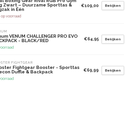
val Boxing Gear Rival RGB Pro Gym
g Zwart – Duurzame Sporttas &
€109,00
Bekijken
gzak in Één
 op voorraad
NUM
num VENUM CHALLENGER PRO EVO
€64,95
Bekijken
CKPACK - BLACK/RED
voorraad
STER FIGHTGEAR
oster Fightgear Booster - Sporttas
€69,99
Bekijken
Recon Duffle & Backpack
voorraad