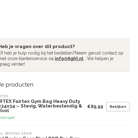
Heb je vragen over dit product?
Of heb je hulp nodig bij het bestellen?Neem gerust contact op
met onze klantenservice via
info@fight.nl
. We helpen je
graag verder!
de producten
RTEX
IRTEX Fairtex Gym Bag Heavy Duty
x34x34 – Stevig, Waterbestendig &
€89,99
Bekijken
jlvol
voorraad
AL BOXING GEAR