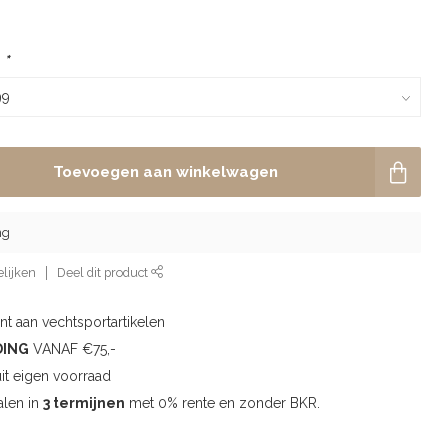
:
*
Toevoegen aan winkelwagen
ng
lijken
Deel dit product
t aan vechtsportartikelen
DING
VANAF €75,-
uit eigen voorraad
alen in
3 termijnen
met 0% rente en zonder BKR.