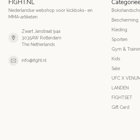
FIGHT.NL
Categorie
Nederlandse webshop voor kickboks- en
Bokshandsch
MMA-artikelen.
Bescherming
Kleding
Zwart Janstraat 94a
3035AW Rotterdam
Sporten
The Netherlands
Gym & Traini
Kids
info@fight.nl
Sale
UFC X VENU
LANDEN
FIGHTSET
Gift Card