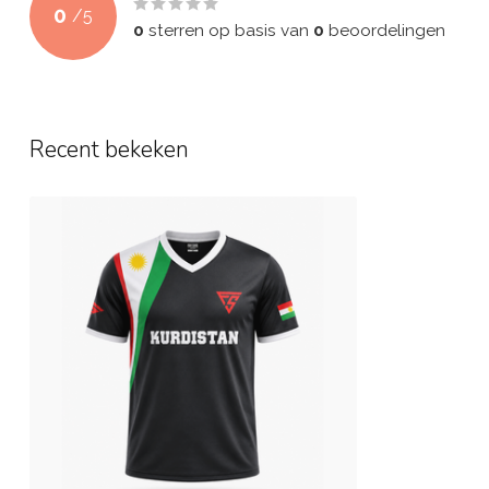
0
/
5
0
sterren op basis van
0
beoordelingen
Recent bekeken