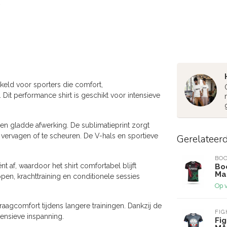
kkeld voor sporters die comfort,
 Dit performance shirt is geschikt voor intensieve
 een gladde afwerking. De sublimatieprint zorgt
e vervagen of te scheuren. De V-hals en sportieve
Gerelateer
BOO
ënt af, waardoor het shirt comfortabel blijft
Boo
Ma
pen, krachttraining en conditionele sessies
Op 
gcomfort tijdens langere trainingen. Dankzij de
FI
tensieve inspanning.
Fig