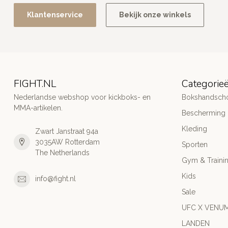
Klantenservice
Bekijk onze winkels
FIGHT.NL
Categorie
Nederlandse webshop voor kickboks- en
Bokshandsch
MMA-artikelen.
Bescherming
Kleding
Zwart Janstraat 94a
3035AW Rotterdam
Sporten
The Netherlands
Gym & Traini
Kids
info@fight.nl
Sale
UFC X VENU
LANDEN