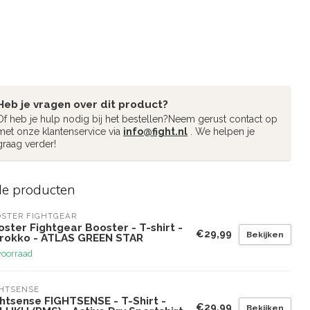
Heb je vragen over dit product?
Of heb je hulp nodig bij het bestellen?Neem gerust contact op
met onze klantenservice via
info@fight.nl
. We helpen je
graag verder!
de producten
STER FIGHTGEAR
ster Fightgear Booster - T-shirt -
€29,99
Bekijken
rokko - ATLAS GREEN STAR
voorraad
GHTSENSE
htsense FIGHTSENSE - T-Shirt -
€29,99
Bekijken