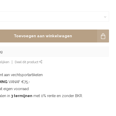
Toevoegen aan winkelwagen
ng
lijken
Deel dit product
t aan vechtsportartikelen
DING
VANAF €75,-
uit eigen voorraad
alen in
3 termijnen
met 0% rente en zonder BKR.