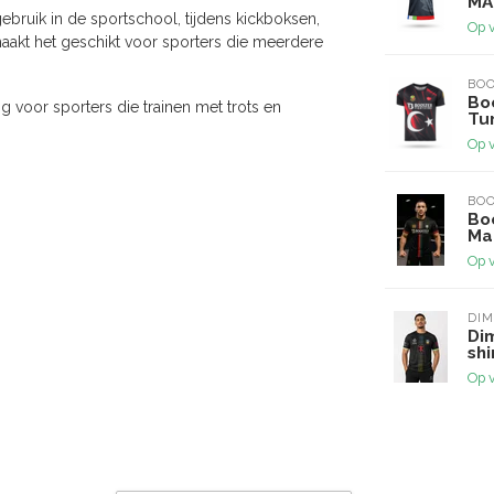
MA
ebruik in de sportschool, tijdens kickboksen,
Op 
aakt het geschikt voor sporters die meerdere
BOO
Boo
g voor sporters die trainen met trots en
Tur
Op 
BOO
Boo
Ma
Op 
DI
Di
shi
Op 