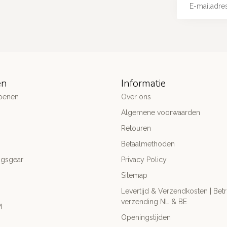
ën
Informatie
oenen
Over ons
Algemene voorwaarden
Retouren
Betaalmethoden
ngsgear
Privacy Policy
Sitemap
Levertijd & Verzendkosten | Be
verzending NL & BE
M
Openingstijden