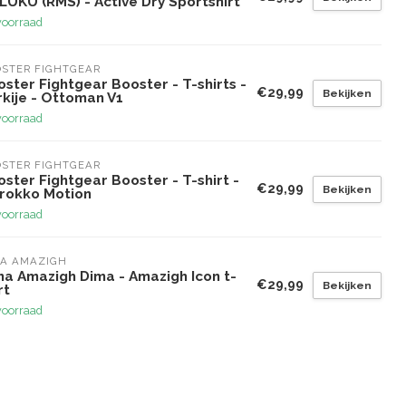
LUKU (RMS) - Active Dry Sportshirt
voorraad
STER FIGHTGEAR
ster Fightgear Booster - T-shirts -
€29,99
Bekijken
kije - Ottoman V1
voorraad
STER FIGHTGEAR
ster Fightgear Booster - T-shirt -
€29,99
Bekijken
rokko Motion
voorraad
MA AMAZIGH
ma Amazigh Dima - Amazigh Icon t-
€29,99
Bekijken
rt
voorraad