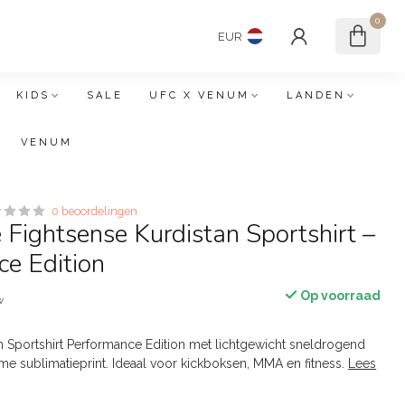
0
EUR
KIDS
SALE
UFC X VENUM
LANDEN
VENUM
0 beoordelingen
 Fightsense Kurdistan Sportshirt –
e Edition
Op voorraad
w
n Sportshirt Performance Edition met lichtgewicht sneldrogend
me sublimatieprint. Ideaal voor kickboksen, MMA en fitness.
Lees