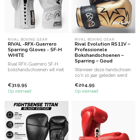
RIVAL BOXING GEAR
RIVAL BOXING GEAR
RIVAL -RFX-Guerrero
Rival Evolution RS11V –
Sparring Gloves - SF-H
Professionele
WHITE
Bokshandschoenen –
Sparring – Goud
Rival RFX-Guerrero SF-H
bokshandschoenen wit met
Wanneer deze handschoen
premium leer en SF-H
zo'n 10 jaar geleden werd
schuim + p...
geïntroduceerd, hadden we
€319,95
€204,95
geen...
Op voorraad
Op voorraad