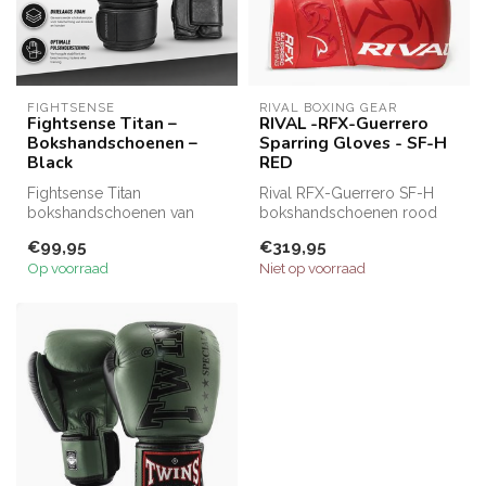
FIGHTSENSE
RIVAL BOXING GEAR
Fightsense Titan –
RIVAL -RFX-Guerrero
Bokshandschoenen –
Sparring Gloves - SF-H
Black
RED
Fightsense Titan
Rival RFX-Guerrero SF-H
bokshandschoenen van
bokshandschoenen rood
100% echt leer met
met premium leer en SF-H
€99,95
€319,95
drielaagse foamvulling ...
schuim + ...
Op voorraad
Niet op voorraad