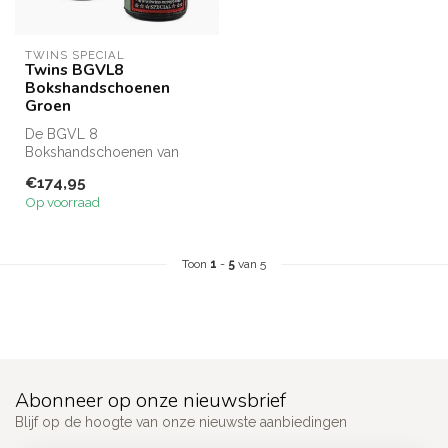
TWINS SPECIAL
Twins BGVL8
Bokshandschoenen
Groen
De BGVL 8
Bokshandschoenen van
Twins zijn speciaal
€174,95
ontworpen voor maximale
Op voorraad
hand ...
Toon
1
-
5
van 5
Abonneer op onze nieuwsbrief
Blijf op de hoogte van onze nieuwste aanbiedingen