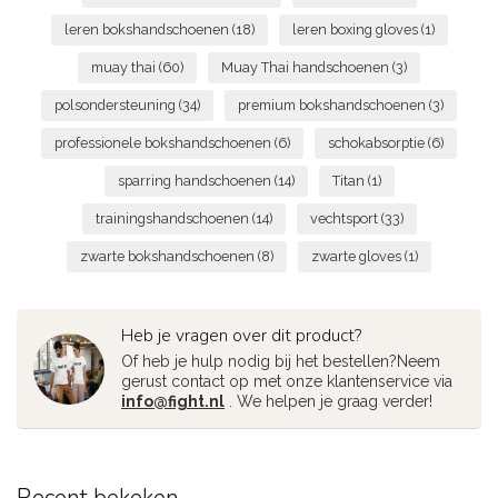
leren bokshandschoenen
(18)
leren boxing gloves
(1)
muay thai
(60)
Muay Thai handschoenen
(3)
polsondersteuning
(34)
premium bokshandschoenen
(3)
professionele bokshandschoenen
(6)
schokabsorptie
(6)
sparring handschoenen
(14)
Titan
(1)
trainingshandschoenen
(14)
vechtsport
(33)
zwarte bokshandschoenen
(8)
zwarte gloves
(1)
Heb je vragen over dit product?
Of heb je hulp nodig bij het bestellen?Neem
gerust contact op met onze klantenservice via
info@fight.nl
. We helpen je graag verder!