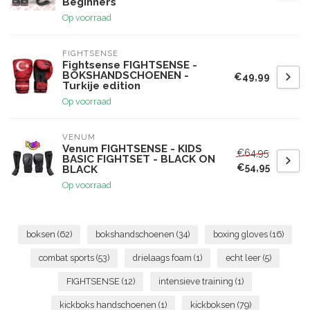
Beginners
Op voorraad
FIGHTSENSE
Fightsense FIGHTSENSE -
BOKSHANDSCHOENEN -
€49,99
Turkije edition
Op voorraad
VENUM
Venum FIGHTSENSE - KIDS
€64,95
BASIC FIGHTSET - BLACK ON
€54,95
BLACK
Op voorraad
boksen
(62)
bokshandschoenen
(34)
boxing gloves
(16)
combat sports
(53)
drielaags foam
(1)
echt leer
(5)
FIGHTSENSE
(12)
intensieve training
(1)
kickboks handschoenen
(1)
kickboksen
(79)