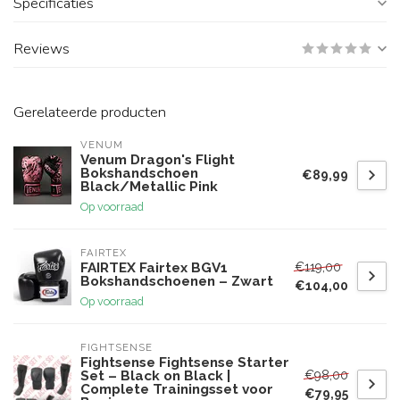
Specificaties
Reviews
Gerelateerde producten
VENUM
Venum Dragon's Flight
Bokshandschoen
€89,99
Black/Metallic Pink
Op voorraad
FAIRTEX
€119,00
FAIRTEX Fairtex BGV1
Bokshandschoenen – Zwart
€104,00
Op voorraad
FIGHTSENSE
Fightsense Fightsense Starter
€98,00
Set – Black on Black |
Complete Trainingsset voor
€79,95