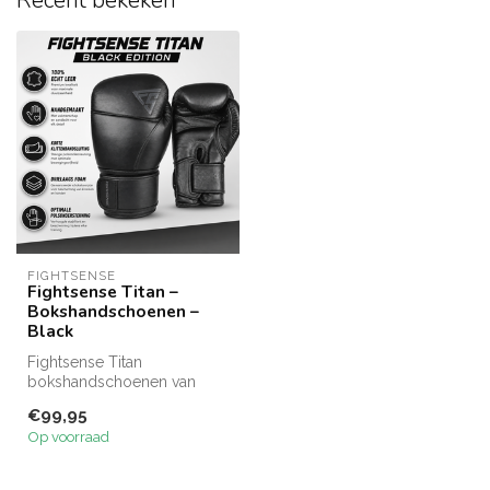
Recent bekeken
FIGHTSENSE
Fightsense Titan –
Bokshandschoenen –
Black
Fightsense Titan
bokshandschoenen van
100% echt leer met
€99,95
drielaagse foamvulling ...
Op voorraad