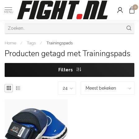
0
MENU
Home
/
Tags
/
Trainingspads
Producten getagd met Trainingspads
Filters