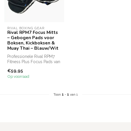
RIVAL BOXING GEAR
Rival RPM7 Focus Mitts
– Gebogen Pads voor
Boksen, Kickboksen &
Muay Thai – Blauw/Wit
Professionele Rival RPM7
Fitness Plus Focus Pads van
duurzaam Carbonium PU.
€59,95
Voor...
Op voorraad
Toon
1
-
1
van 1