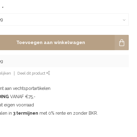
:
*
Toevoegen aan winkelwagen
ng
lijken
Deel dit product
t aan vechtsportartikelen
DING
VANAF €75,-
uit eigen voorraad
alen in
3 termijnen
met 0% rente en zonder BKR.