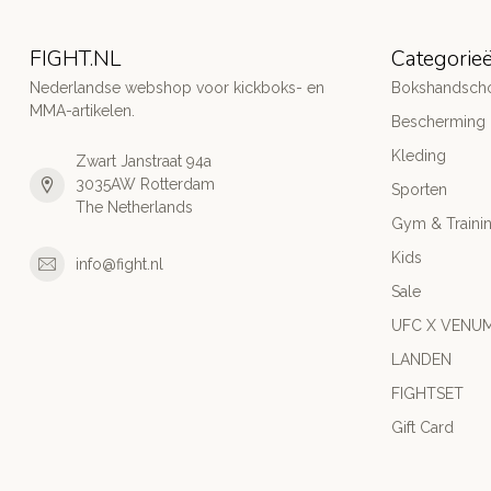
FIGHT.NL
Categorie
Nederlandse webshop voor kickboks- en
Bokshandsch
MMA-artikelen.
Bescherming
Kleding
Zwart Janstraat 94a
3035AW Rotterdam
Sporten
The Netherlands
Gym & Traini
Kids
info@fight.nl
Sale
UFC X VENU
LANDEN
FIGHTSET
Gift Card