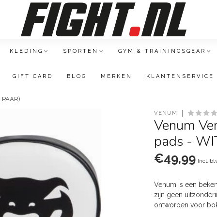
KLEDING
SPORTEN
GYM & TRAININGSGEAR
GIFT CARD
BLOG
MERKEN
KLANTENSERVICE
R PAAR)
VENUM
Venum Ven
pads - W
€49,99
Incl. b
Venum is een bekend
zijn geen uitzonderi
ontworpen voor boks