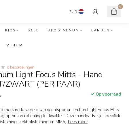
0
EUR
KIDS
SALE
UFC X VENUM
LANDEN
VENUM
0 beoordelingen
um Light Focus Mitts - Hand
IT/ZWART (PER PAAR)
Op voorraad
tw
 merk in de wereld van vechtsporten, en hun Light Focus Mitts
ng op hun verplichting tot kwaliteit. Deze handpads zijn specifiek
training, kickbokstraining en MMA,.
Lees meer
.