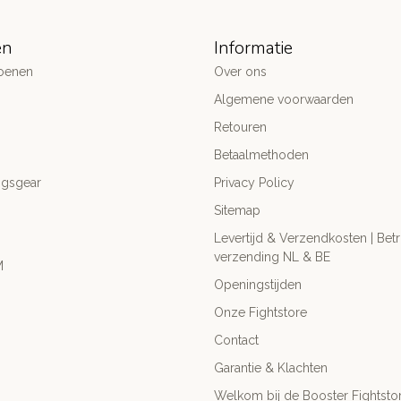
ën
Informatie
oenen
Over ons
Algemene voorwaarden
Retouren
Betaalmethoden
ngsgear
Privacy Policy
Sitemap
Levertijd & Verzendkosten | Be
verzending NL & BE
M
Openingstijden
Onze Fightstore
Contact
Garantie & Klachten
Welkom bij de Booster Fightsto