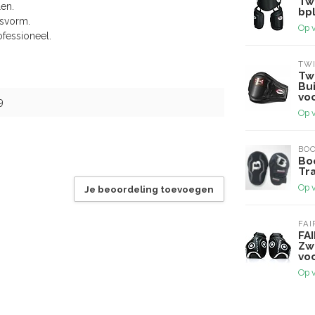
Twi
en.
bp
asvorm.
Op 
ofessioneel.
TWI
Tw
Bu
voo
9
Op 
BOO
Bo
Tr
Op 
Je beoordeling toevoegen
FAI
FA
Zw
vo
Op 