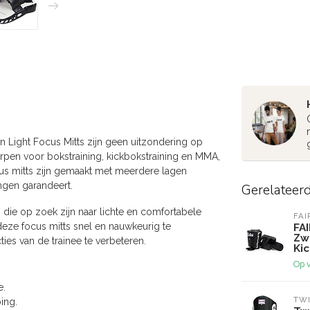
 Light Focus Mitts zijn geen uitzondering op
worpen voor bokstraining, kickbokstraining en MMA,
us mitts zijn gemaakt met meerdere lagen
ngen garandeert.
Gerelateer
 die op zoek zijn naar lichte en comfortabele
FAI
eze focus mitts snel en nauwkeurig te
FAI
Zw
ties van de trainee te verbeteren.
Kic
Op 
e.
TWI
ing.