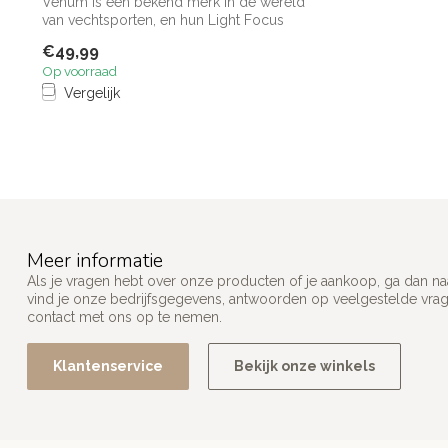
Venum is een bekend merk in de wereld
van vechtsporten, en hun Light Focus
Mitts...
€49,99
Op voorraad
Vergelijk
Meer informatie
Als je vragen hebt over onze producten of je aankoop, ga dan na
vind je onze bedrijfsgegevens, antwoorden op veelgestelde vra
contact met ons op te nemen.
Klantenservice
Bekijk onze winkels