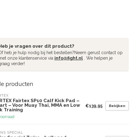
Heb je vragen over dit product?
Of heb je hulp nodig bij het bestellen?Neem gerust contact op
met onze klantenservice via
info@fight.nl
. We helpen je
graag verder!
de producten
RTEX
RTEX Fairtex SP10 Calf Kick Pad –
art – Voor Muay Thai, MMA en Low
€139,95
Bekijken
k Training
voorraad
NS SPECIAL