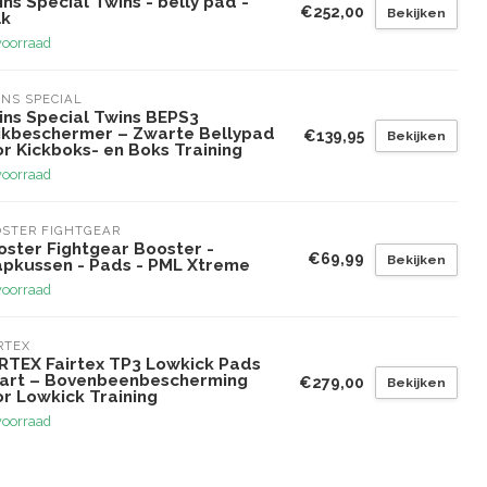
ns Special Twins - belly pad -
€252,00
Bekijken
lk
voorraad
NS SPECIAL
ins Special Twins BEPS3
ikbeschermer – Zwarte Bellypad
€139,95
Bekijken
r Kickboks- en Boks Training
voorraad
STER FIGHTGEAR
oster Fightgear Booster -
€69,99
Bekijken
apkussen - Pads - PML Xtreme
voorraad
RTEX
IRTEX Fairtex TP3 Lowkick Pads
art – Bovenbeenbescherming
€279,00
Bekijken
or Lowkick Training
voorraad