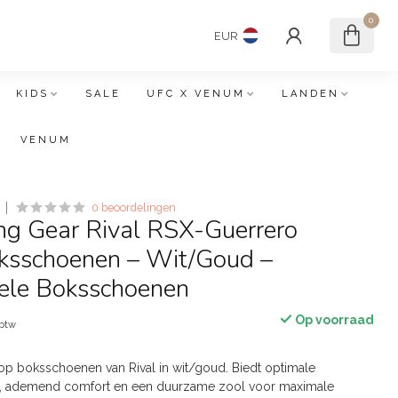
0
EUR
KIDS
SALE
UFC X VENUM
LANDEN
VENUM
0 beoordelingen
ng Gear Rival RSX-Guerrero
ksschoenen – Wit/Goud –
nele Boksschoenen
Op voorraad
 btw
op boksschoenen van Rival in wit/goud. Biedt optimale
g, ademend comfort en een duurzame zool voor maximale