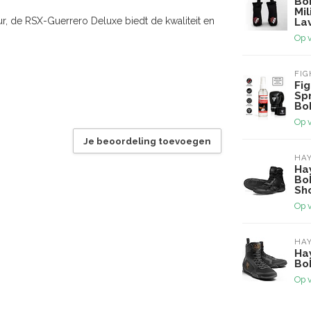
Bo
Mil
r, de RSX-Guerrero Deluxe biedt de kwaliteit en
La
Op 
FI
Fi
Sp
Bo
Op 
Je beoordeling toevoegen
HA
Ha
Bo
Sh
Op 
HA
Ha
Bo
Op 