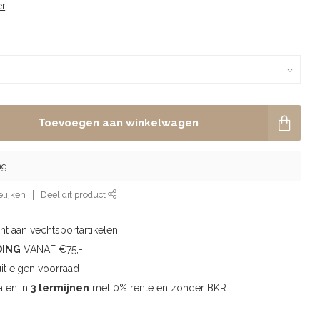
r
.
Toevoegen aan winkelwagen
ng
lijken
Deel dit product
t aan vechtsportartikelen
DING
VANAF €75,-
uit eigen voorraad
alen in
3 termijnen
met 0% rente en zonder BKR.