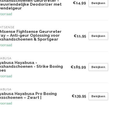
kshandschoenen Geurvreter -
€14,99
Bekijken
ieuvriendelijke Deodorizer met
vendelgeur
voorraad
GHTSENSE
ghtsense Fightsense Geurvreter
ray – Anti-geur Oplossing voor
€11,95
Bekijken
kshandschoenen & Sportgear
voorraad
YABUSA
yabusa Hayabusa -
kshandschoenen - Strike Boxing
€189,99
Bekijken
oes
voorraad
YABUSA
yabusa Hayabusa Pro Boxing
€139,95
Bekijken
ksschoenen – Zwart |
voorraad