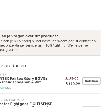
Heb je vragen over dit product?
Of heb je hulp nodig bij het bestellen?Neem gerust contact op
met onze klantenservice via
info@fight.nl
. We helpen je
graag verder!
de producten
RTEX
€150,00
IRTEX Fairtex Glory BGVG1
Bekijken
kshandschoenen – Wit
€129,00
voorraad
STER FIGHTGEAR
oster Fightgear FIGHTSENSE