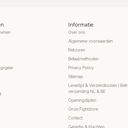
ën
Informatie
oenen
Over ons
Algemene voorwaarden
Retouren
Betaalmethoden
ngsgear
Privacy Policy
Sitemap
Levertijd & Verzendkosten | Be
verzending NL & BE
M
Openingstijden
Onze Fightstore
Contact
Garantie & Klachten