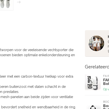
tworpen voor de veeleisende vechtsporter die
schoenen bieden optimale enkelondersteuning en
Gerelateer
FAI
er met een carbon-textuur hielkap voor extra
FA
Bo
bberen buitenzool met stalen schacht in de
Op 
 prestaties.
sh-panelen aan beide zijden voor ventilatie
BOO
Bo
 bevordert snelheid en wendbaarheid in de ring.