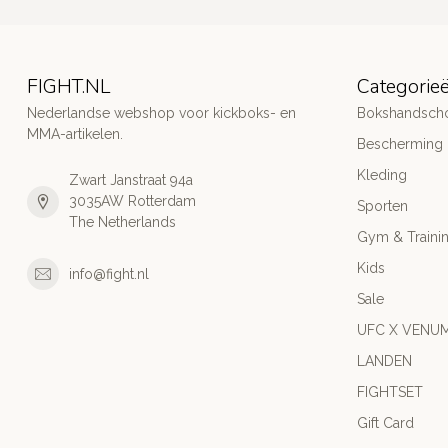
FIGHT.NL
Categorie
Nederlandse webshop voor kickboks- en
Bokshandsch
MMA-artikelen.
Bescherming
Kleding
Zwart Janstraat 94a
3035AW Rotterdam
Sporten
The Netherlands
Gym & Traini
Kids
info@fight.nl
Sale
UFC X VENU
LANDEN
FIGHTSET
Gift Card