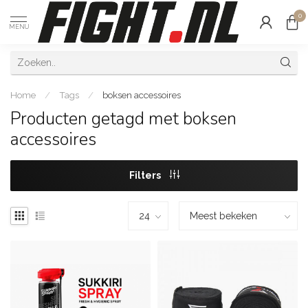
0
MENU
Home
/
Tags
/
boksen accessoires
Producten getagd met boksen
accessoires
Filters