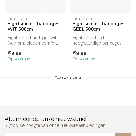
FIGHTSENSE
FIGHTSENSE
Fightsense - bandages -
Fightsense - bandages -
WIT 500cm
GEEL 500cm
Fightsense bandages wit
Fightsense biedt
(500 cm) bieden comfort,
hoogwaardige bandages
steun en bescherming voor
die zijn ontworpen om de
€9,99
€9,99
hande...
handen en polsen...
Op voorraad
Op voorraad
Toon
1
-
4
van 4
Abonneer op onze nieuwsbrief
Blijf op de hoogte van onze nieuwste aanbiedingen