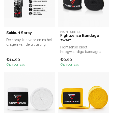
Sukkuri Spray
FIGHTSENSE
Fightsense Bandage
zwart
De spray kan voor en na het
dragen van de uitrusting
Fightsense biedt
gebruikt worden omdat hij
hoogwaardige bandages
g...
die zijn ontworpen om de
€14,99
€9,99
handen en polsen...
Op voorraad
Op voorraad