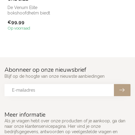
De Venum Elite
bokshoofdhelm biedt
ultieme bescherming met
€99,99
Skintex leer en dried...
Op voorraad
Abonneer op onze nieuwsbrief
Blijf op de hoogte van onze nieuwste aanbiedingen
Meer informatie
Als je vragen hebt over onze producten of je aankoop, ga dan
naar onze klantenservicepagina. Hier vind je onze
bedrijfsgegevens, antwoorden op veelgestelde vragen en