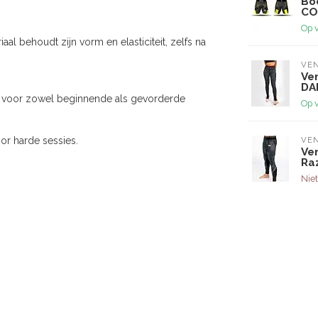
Bo
CO
Op 
al behoudt zijn vorm en elasticiteit, zelfs na
VE
Ve
DA
aal voor zowel beginnende als gevorderde
Op 
r harde sessies.
VE
Ve
Ra
Niet