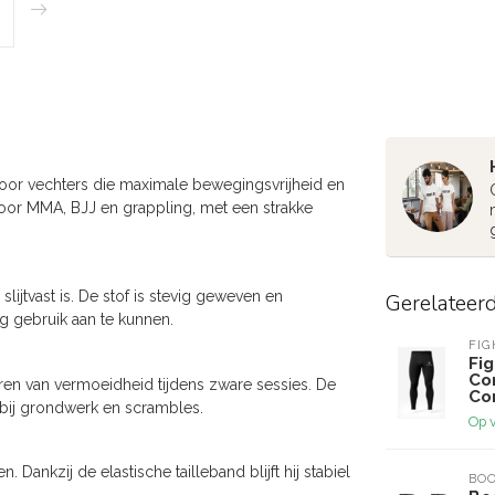
oor vechters die maximale bewegingsvrijheid en
voor MMA, BJJ en grappling, met een strakke
lijtvast is. De stof is stevig geweven en
Gerelateer
g gebruik aan te kunnen.
FI
Fig
Co
ren van vermoeidheid tijdens zware sessies. De
Co
ok bij grondwerk en scrambles.
Op 
Dankzij de elastische tailleband blijft hij stabiel
BOO