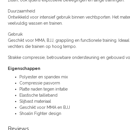
zitten, ook tijdens explosieve bewegingen en lange trainingen.
Duurzaamheid
Ontwikkeld voor intensief gebruik binnen vechtsporten. Het materia
veelvuldig wassen en trainen.
Gebruik
Geschikt voor MMA, BJJ, grappling en functionele training. Ide
vechters die trainen op hoog tempo.
Strakke compressie, betrouwbare ondersteuning en gebouwd voo
Eigenschappen
Polyester en spandex mix
Compressie pasvorm
Platte naden tegen irritatie
Elastische tailleband
Slijtvast materiaal
Geschikt voor MMA en BJJ
Shoalin Fighter design
Reviews