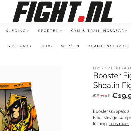
KLEDING
SPORTEN
GYM & TRAININGSGEAR
GIFT CARD
BLOG
MERKEN
KLANTENSERVICE
BOOSTER FIGHTGEA
Booster Fi
Shoalin Fi
€19,
€60,00
Booster GS Spats 2 
Biedt stevige comp
training.
Lees meer
.