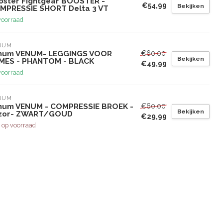
oster Fightgear BOOSTER -
€54,99
Bekijken
MPRESSIE SHORT Delta 3 VT
voorraad
NUM
€60,00
num VENUM- LEGGINGS VOOR
Bekijken
MES - PHANTOM - BLACK
€49,99
voorraad
NUM
€60,00
num VENUM - COMPRESSIE BROEK -
Bekijken
zor- ZWART/GOUD
€29,99
 op voorraad