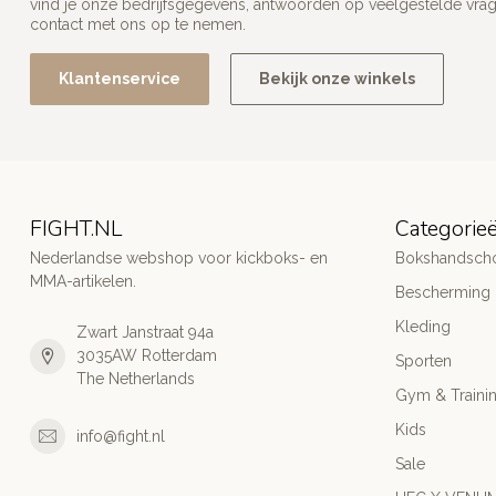
vind je onze bedrijfsgegevens, antwoorden op veelgestelde vra
contact met ons op te nemen.
Klantenservice
Bekijk onze winkels
FIGHT.NL
Categorie
Nederlandse webshop voor kickboks- en
Bokshandsch
MMA-artikelen.
Bescherming
Kleding
Zwart Janstraat 94a
3035AW Rotterdam
Sporten
The Netherlands
Gym & Traini
Kids
info@fight.nl
Sale