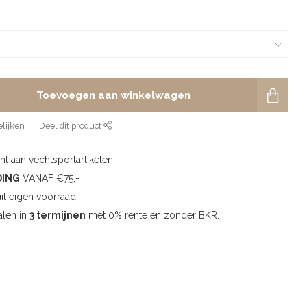
Toevoegen aan winkelwagen
lijken
Deel dit product
t aan vechtsportartikelen
DING
VANAF €75,-
uit eigen voorraad
alen in
3 termijnen
met 0% rente en zonder BKR.