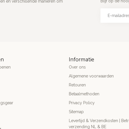
Blijf op de ho
gen en verschillende manieren om
ën
Informatie
oenen
Over ons
Algemene voorwaarden
Retouren
Betaalmethoden
ngsgear
Privacy Policy
Sitemap
Levertijd & Verzendkosten | Be
verzending NL & BE