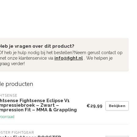
Heb je vragen over dit product?
Of heb je hulp nodig bij het bestellen?Neem gerust contact op
met onze klantenservice via
info@fight.nl
. We helpen je
graag verder!
de producten
GHTSENSE
htsense Fightsense Eclipse V1
mpressiebroek – Zwart –
€29,99
Bekijken
mpression Fit – MMA & Grappling
voorraad
STER FIGHTGEAR