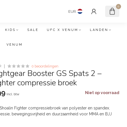
0
EUR
KIDS
SALE
UFC X VENUM
LANDEN
VENUM
R
0 beoordelingen
ghtgear Booster GS Spats 2 –
ghter compressie broek
99
Niet op voorraad
Incl. btw
Shoalin Fighter compressiebroek van polyester en spandex.
ressie, bewegingsvrijheid en duurzaamheid voor MMA en BJJ