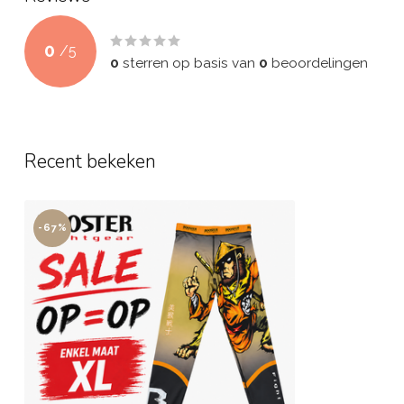
0
/
5
0
sterren op basis van
0
beoordelingen
Recent bekeken
-67%