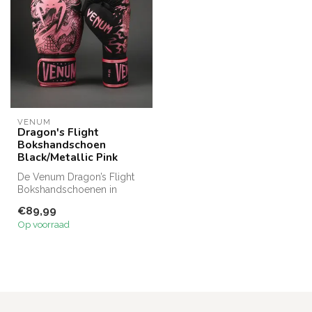
VENUM
Dragon's Flight
Bokshandschoen
Black/Metallic Pink
De Venum Dragon’s Flight
Bokshandschoenen in
zwart/metallic roze zijn
€89,99
gemaakt va...
Op voorraad