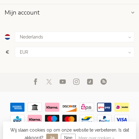
Mijn account
€
Wij slaan cookies op om onze website te verbeteren. Is dat
© Copyright 2026 FIGHT.NL
- Powered by
Lightspeed
-
Lightspeed
design
by
Dyvelopment
akkoord?
Ja
Nee
Meer over cookies »